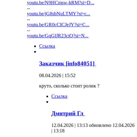
youtu.be/N9HCmsw-hRM?si=D...
--
youtu.be/jG8sbNuLTMY?si=c...
--
youtu.be/GR0cCICJeJY?si=C...
--
youtu.be/GqGlJR23ciQ?si=N...
Ссылка
Заказчик [info84051]
08.04.2026 | 15:52
круто, сколько стоит ролик ?
Ссылка
Дмитрий Гл
12.04.2026 | 13:13
обновлено 12.04.2026
| 13:18