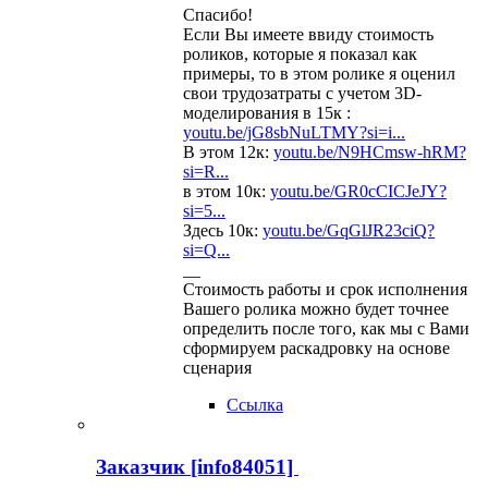
Спасибо!
Если Вы имеете ввиду стоимость
роликов, которые я показал как
примеры, то в этом ролике я оценил
свои трудозатраты с учетом 3D-
моделирования в 15к :
youtu.be/jG8sbNuLTMY?si=i...
В этом 12к:
youtu.be/N9HCmsw-hRM?
si=R...
в этом 10к:
youtu.be/GR0cCICJeJY?
si=5...
Здесь 10к:
youtu.be/GqGlJR23ciQ?
si=Q...
__
Стоимость работы и срок исполнения
Вашего ролика можно будет точнее
определить после того, как мы с Вами
сформируем раскадровку на основе
сценария
Ссылка
Заказчик [info84051]