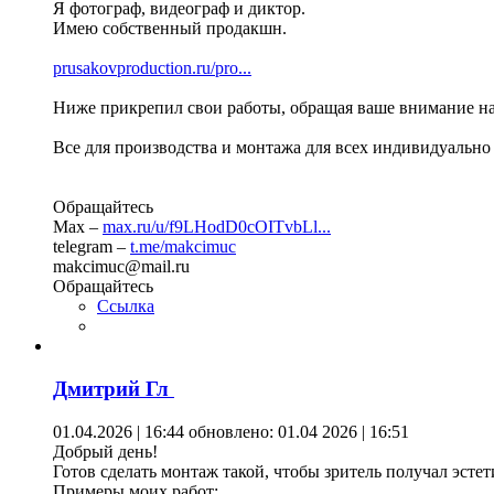
Я фотограф, видеограф и диктор.
Имею собственный продакшн.
prusakovproduction.ru/pro...
Ниже прикрепил свои работы, обращая ваше внимание н
Все для производства и монтажа для всех индивидуально 
Обращайтесь
Max –
max.ru/u/f9LHodD0cOITvbLl...
telegram –
t.me/makcimuc
makcimuc@mail.ru
Обращайтесь
Ссылка
Дмитрий Гл
01.04.2026 | 16:44
обновлено: 01.04 2026 | 16:51
Добрый день!
Готов сделать монтаж такой, чтобы зритель получал эсте
Примеры моих работ: