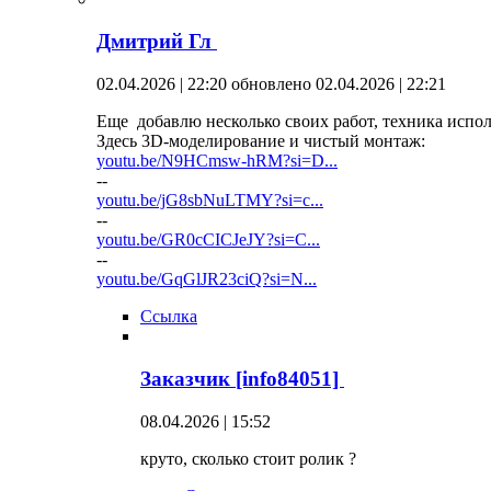
Дмитрий Гл
02.04.2026 | 22:20
обновлено 02.04.2026 | 22:21
Еще добавлю несколько своих работ, техника испо
Здесь 3D-моделирование и чистый монтаж:
youtu.be/N9HCmsw-hRM?si=D...
--
youtu.be/jG8sbNuLTMY?si=c...
--
youtu.be/GR0cCICJeJY?si=C...
--
youtu.be/GqGlJR23ciQ?si=N...
Ссылка
Заказчик [info84051]
08.04.2026 | 15:52
круто, сколько стоит ролик ?