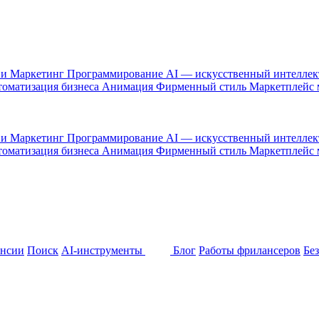
 и Маркетинг
Программирование
AI — искусственный интелле
оматизация бизнеса
Анимация
Фирменный стиль
Маркетплейс
 и Маркетинг
Программирование
AI — искусственный интелле
оматизация бизнеса
Анимация
Фирменный стиль
Маркетплейс
ансии
Поиск
AI-инструменты
Блог
Работы фрилансеров
Бе