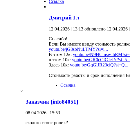
Ссылка
Дмитрий Гл
12.04.2026 | 13:13
обновлено 12.04.2026 |
Спасибо!
Если Вы имеете ввиду стоимость роликов
youtu.be/jG8sbNuLTMY?si=i...
В этом 12к:
youtu.be/N9HCmsw-hRM?si=R
в этом 10к:
youtu.be/GR0cCICJeJY?si=5..
Здесь 10к:
youtu.be/GqGlJR23ciQ?si=Q...
__
Стоимость работы и срок исполнения Ва
Ссылка
Заказчик [info84051]
08.04.2026 | 15:53
сколько стоит ролик?