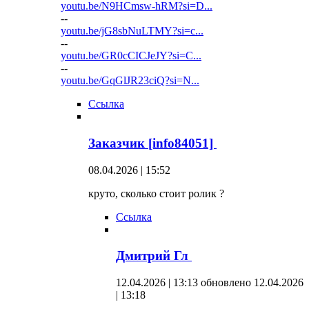
youtu.be/N9HCmsw-hRM?si=D...
--
youtu.be/jG8sbNuLTMY?si=c...
--
youtu.be/GR0cCICJeJY?si=C...
--
youtu.be/GqGlJR23ciQ?si=N...
Ссылка
Заказчик [info84051]
08.04.2026 | 15:52
круто, сколько стоит ролик ?
Ссылка
Дмитрий Гл
12.04.2026 | 13:13
обновлено 12.04.2026
| 13:18