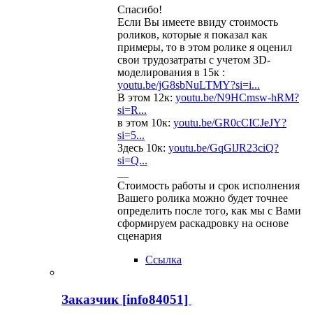
Спасибо!
Если Вы имеете ввиду стоимость
роликов, которые я показал как
примеры, то в этом ролике я оценил
свои трудозатраты с учетом 3D-
моделирования в 15к :
youtu.be/jG8sbNuLTMY?si=i...
В этом 12к:
youtu.be/N9HCmsw-hRM?
si=R...
в этом 10к:
youtu.be/GR0cCICJeJY?
si=5...
Здесь 10к:
youtu.be/GqGlJR23ciQ?
si=Q...
__
Стоимость работы и срок исполнения
Вашего ролика можно будет точнее
определить после того, как мы с Вами
сформируем раскадровку на основе
сценария
Ссылка
Заказчик [info84051]