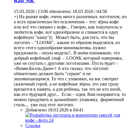
Rad Nik
15.03.2026 | 13:06
обновлено: 18.03 2026 | 04:58
+) На рынке кофе, очень много различных логотипов, но
у всех практически без исключения – это: зёрна кофе
или всё что связано с кофе... Говорю, как покупатель и
любитель кофе, всё однообразное и сливается в одну
кофейную "кашу"((. Может быть, для того, что бы
логотип – "LOOMi", каким то образом выделялся, из
всего этого однообразия минимализма, нужно
предложить – иную модель?.. В моём понимание, это
добрый кофейный эльф – LOOMi, который наверняка,
уже не спутать с другими логотипами. Пусть будет –
«Вимм-Билль-Данн»! А кто сказал, что логотип
обязательно должен быть "серым" и не
запоминающимся. То что с упаковки, на вас смотрит
сказочный герой, а не кофейные зёрна, это уже сразу
врезается в память, а для ребёнка, так это не кто иной,
как его будущий друг... Если – идея, Вам понравится, то
можно продумать и дальнейшее: упаковку, фирменный
стиль.., уже под этот логотип.
Добавлено 18.03.2026 в 04:41
Ссылка