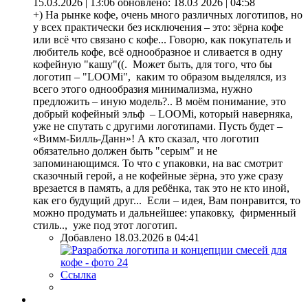
15.03.2026 | 13:06
обновлено: 18.03 2026 | 04:58
+) На рынке кофе, очень много различных логотипов, но
у всех практически без исключения – это: зёрна кофе
или всё что связано с кофе... Говорю, как покупатель и
любитель кофе, всё однообразное и сливается в одну
кофейную "кашу"((. Может быть, для того, что бы
логотип – "LOOMi", каким то образом выделялся, из
всего этого однообразия минимализма, нужно
предложить – иную модель?.. В моём понимание, это
добрый кофейный эльф – LOOMi, который наверняка,
уже не спутать с другими логотипами. Пусть будет –
«Вимм-Билль-Данн»! А кто сказал, что логотип
обязательно должен быть "серым" и не
запоминающимся. То что с упаковки, на вас смотрит
сказочный герой, а не кофейные зёрна, это уже сразу
врезается в память, а для ребёнка, так это не кто иной,
как его будущий друг... Если – идея, Вам понравится, то
можно продумать и дальнейшее: упаковку, фирменный
стиль.., уже под этот логотип.
Добавлено 18.03.2026 в 04:41
Ссылка