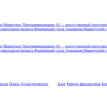
 и Маркетинг
Программирование
AI — искусственный интелле
оматизация бизнеса
Фирменный стиль
Анимация
Маркетплейс
 и Маркетинг
Программирование
AI — искусственный интелле
оматизация бизнеса
Фирменный стиль
Анимация
Маркетплейс
ансии
Поиск
AI-инструменты
Блог
Работы фрилансеров
Бе