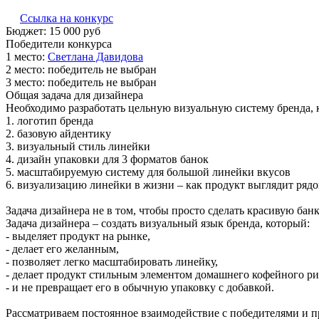
Ссылка на конкурс
Бюджет:
15 000
руб
Победители конкурса
1 место:
С­вет­ла­на Да­видо­ва
2 место:
победитель не выбран
3 место:
победитель не выбран
Общая задача для дизайнера
Необходимо разработать цельную визуальную систему бренда, 
1. логотип бренда
2. базовую айдентику
3. визуальный стиль линейки
4. дизайн упаковки для 3 форматов банок
5. масштабируемую систему для большой линейки вкусов
6. визуализацию линейки в жизни – как продукт выглядит рядо
Задача дизайнера не в том, чтобы просто сделать красивую банк
Задача дизайнера – создать визуальный язык бренда, который:
- выделяет продукт на рынке,
- делает его желанным,
- позволяет легко масштабировать линейку,
- делает продукт стильным элементом домашнего кофейного ри
- и не превращает его в обычную упаковку с добавкой.
Рассматриваем постоянное взаимодействие с победителями и пр