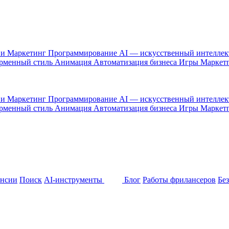
 и Маркетинг
Программирование
AI — искусственный интелле
рменный стиль
Анимация
Автоматизация бизнеса
Игры
Маркет
 и Маркетинг
Программирование
AI — искусственный интелле
рменный стиль
Анимация
Автоматизация бизнеса
Игры
Маркет
ансии
Поиск
AI-инструменты
Блог
Работы фрилансеров
Бе