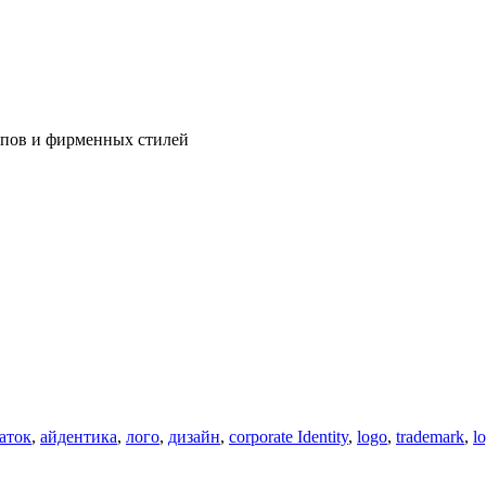
ипов и фирменных стилей
аток
,
айдентика
,
лого
,
дизайн
,
corporate Identity
,
logo
,
trademark
,
l