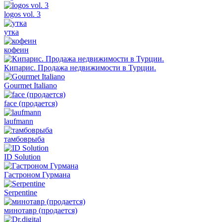
logos vol. 3
утка
кофеин
Кипарис. Продажа недвижимости в Турции.
Gourmet Italiano
face (продается)
laufmann
тамбоврыба
ID Solution
Гастроном Гурмана
Serpentine
минотавр (продается)