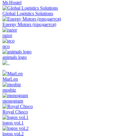
Мr.Hostel
Global Logistics Solutions
Energy Motors (продается)
razor
исо
animals logo
_
MarLen
mosbiz
monogram
Royal Choco
logos vol.1
logos vol.2