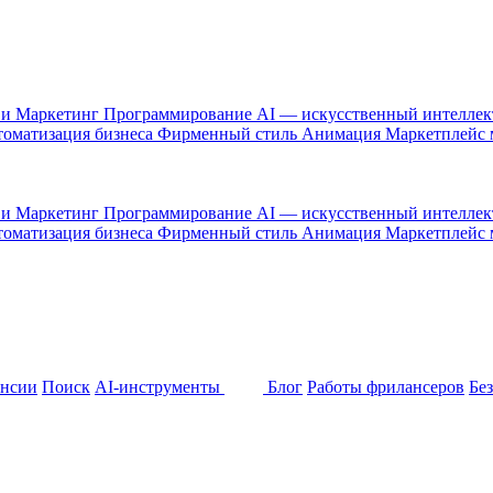
 и Маркетинг
Программирование
AI — искусственный интелле
оматизация бизнеса
Фирменный стиль
Анимация
Маркетплейс
 и Маркетинг
Программирование
AI — искусственный интелле
оматизация бизнеса
Фирменный стиль
Анимация
Маркетплейс
ансии
Поиск
AI-инструменты
Блог
Работы фрилансеров
Бе