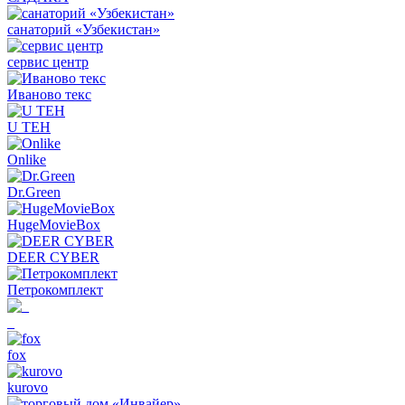
санаторий «Узбекистан»
сервис центр
Иваново текс
U TEH
Onlike
Dr.Green
HugeMovieBox
DEER CYBER
Петрокомплект
_
fox
kurovo