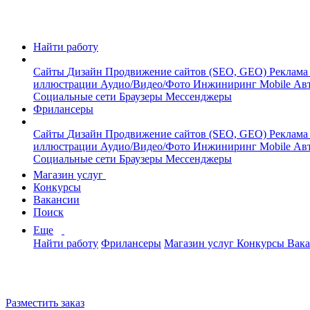
Найти работу
Сайты
Дизайн
Продвижение сайтов (SEO, GEO)
Реклама
иллюстрации
Аудио/Видео/Фото
Инжиниринг
Mobile
Авт
Социальные сети
Браузеры
Мессенджеры
Фрилансеры
Сайты
Дизайн
Продвижение сайтов (SEO, GEO)
Реклама
иллюстрации
Аудио/Видео/Фото
Инжиниринг
Mobile
Авт
Социальные сети
Браузеры
Мессенджеры
Магазин услуг
Конкурсы
Вакансии
Поиск
Еще
Найти работу
Фрилансеры
Магазин услуг
Конкурсы
Вак
Разместить заказ