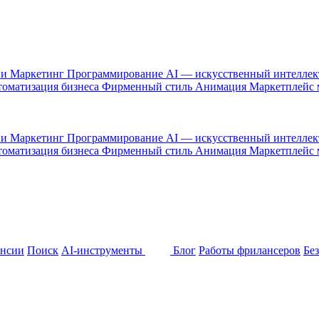
 и Маркетинг
Программирование
AI — искусственный интелле
оматизация бизнеса
Фирменный стиль
Анимация
Маркетплейс
 и Маркетинг
Программирование
AI — искусственный интелле
оматизация бизнеса
Фирменный стиль
Анимация
Маркетплейс
ансии
Поиск
AI-инструменты
Блог
Работы фрилансеров
Бе