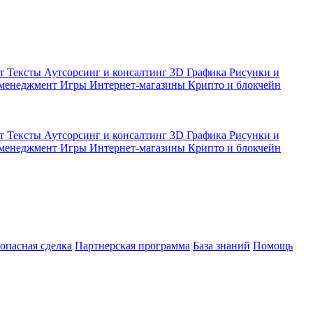
кт
Тексты
Аутсорсинг и консалтинг
3D Графика
Рисунки и
 менеджмент
Игры
Интернет-магазины
Крипто и блокчейн
кт
Тексты
Аутсорсинг и консалтинг
3D Графика
Рисунки и
 менеджмент
Игры
Интернет-магазины
Крипто и блокчейн
зопасная сделка
Партнерская программа
База знаний
Помощь