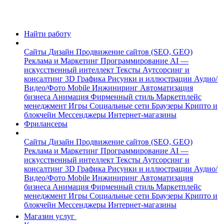
Найти работу
Сайты
Дизайн
Продвижение сайтов (SEO, GEO)
Реклама и Маркетинг
Программирование
AI —
искусственный интеллект
Тексты
Аутсорсинг и
консалтинг
3D Графика
Рисунки и иллюстрации
Аудио/
Видео/Фото
Mobile
Инжиниринг
Автоматизация
бизнеса
Анимация
Фирменный стиль
Маркетплейс
менеджмент
Игры
Социальные сети
Браузеры
Крипто и
блокчейн
Мессенджеры
Интернет-магазины
Фрилансеры
Сайты
Дизайн
Продвижение сайтов (SEO, GEO)
Реклама и Маркетинг
Программирование
AI —
искусственный интеллект
Тексты
Аутсорсинг и
консалтинг
3D Графика
Рисунки и иллюстрации
Аудио/
Видео/Фото
Mobile
Инжиниринг
Автоматизация
бизнеса
Анимация
Фирменный стиль
Маркетплейс
менеджмент
Игры
Социальные сети
Браузеры
Крипто и
блокчейн
Мессенджеры
Интернет-магазины
Магазин услуг