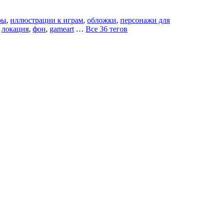
ры
,
иллюстрации к играм
,
обложки
,
персонажи для
,
локация
,
фон
,
gameart
…
Все 36 тегов