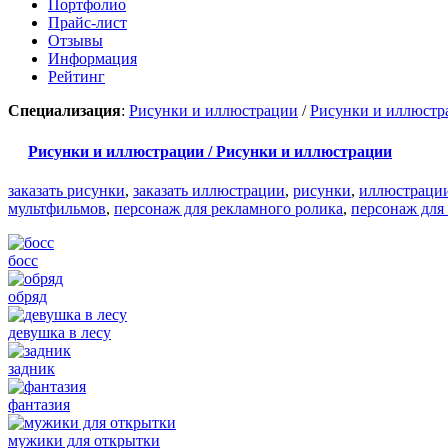
Портфолио
Прайс-лист
Отзывы
Информация
Рейтинг
Специализация
:
Рисунки и иллюстрации
/
Рисунки и иллюстр
Рисунки и иллюстрации / Рисунки и иллюстрации
заказать рисунки
,
заказать иллюстрации
,
рисунки
,
иллюстраци
мультфильмов
,
персонаж для рекламного ролика
,
персонаж для
босс
обряд
девушка в лесу
задник
фантазия
мужики для открытки