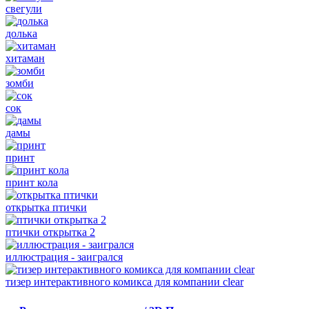
свегули
долька
хитаман
зомби
сок
дамы
принт
принт кола
открытка птички
птички открытка 2
иллюстрация - заигрался
тизер интерактивного комикса для компании clear