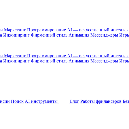
 и Маркетинг
Программирование
AI — искусственный интелле
са
Инжиниринг
Фирменный стиль
Анимация
Мессенджеры
Игр
 и Маркетинг
Программирование
AI — искусственный интелле
са
Инжиниринг
Фирменный стиль
Анимация
Мессенджеры
Игр
ансии
Поиск
AI-инструменты
Блог
Работы фрилансеров
Бе