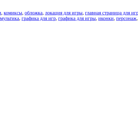
и
,
комиксы
,
обложка
,
локация для игры
,
главная страница для иг
 мультика
,
графика для игр
,
графика для игры
,
иконки
,
персонаж