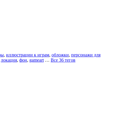
ры
,
иллюстрации к играм
,
обложки
,
персонажи для
,
локация
,
фон
,
gameart
…
Все 36 тегов