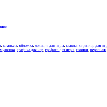
ации
и
,
комиксы
,
обложка
,
локация для игры
,
главная страница для иг
 мультика
,
графика для игр
,
графика для игры
,
иконки
,
персонаж