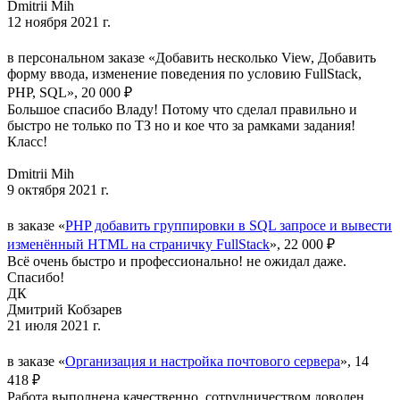
Dmitrii Mih
12 ноября 2021 г.
в персональном заказе «Добавить несколько View, Добавить
форму ввода, изменение поведения по условию FullStack,
PHP, SQL», 20 000 ₽
Большое спасибо Владу! Потому что сделал правильно и
быстро не только по ТЗ но и кое что за рамками задания!
Класс!
Dmitrii Mih
9 октября 2021 г.
в заказе «
PHP добавить группировки в SQL запросе и вывести
изменённый HTML на страничку FullStack
», 22 000 ₽
Всё очень быстро и профессионально! не ожидал даже.
Спасибо!
ДК
Дмитрий Кобзарев
21 июля 2021 г.
в заказе «
Организация и настройка почтового сервера
», 14
418 ₽
Работа выполнена качественно, сотрудничеством доволен.