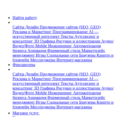
Найти работу
Сайты
Дизайн
Продвижение сайтов (SEO, GEO)
Реклама и Маркетинг
Программирование
AI —
искусственный интеллект
Тексты
Аутсорсинг и
консалтинг
3D Графика
Рисунки и иллюстрации
Аудио/
Видео/Фото
Mobile
Инжиниринг
Автоматизация
бизнеса
Анимация
Фирменный стиль
Маркетплейс
менеджмент
Игры
Социальные сети
Браузеры
Крипто и
блокчейн
Мессенджеры
Интернет-магазины
Фрилансеры
Сайты
Дизайн
Продвижение сайтов (SEO, GEO)
Реклама и Маркетинг
Программирование
AI —
искусственный интеллект
Тексты
Аутсорсинг и
консалтинг
3D Графика
Рисунки и иллюстрации
Аудио/
Видео/Фото
Mobile
Инжиниринг
Автоматизация
бизнеса
Анимация
Фирменный стиль
Маркетплейс
менеджмент
Игры
Социальные сети
Браузеры
Крипто и
блокчейн
Мессенджеры
Интернет-магазины
Магазин услуг