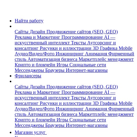
Найти работу
Сайты
Дизайн
Продвижение сайтов (SEO, GEO)
Реклама и Маркетинг
Программирование
AI —
искусственный интеллект
Тексты
Аутсорсинг и
консалтинг
Рисунки и иллюстрации
3D Графика
Mobile
Аудио/Видео/Фото
Инжиниринг
Анимация
Фирменный
стиль
Автоматизация бизнеса
Маркетплейс менеджмент
Крипто и блокчейн
Игры
Социальные сети
Мессенджеры
Браузеры
Интернет-магазины
Фрилансеры
Сайты
Дизайн
Продвижение сайтов (SEO, GEO)
Реклама и Маркетинг
Программирование
AI —
искусственный интеллект
Тексты
Аутсорсинг и
консалтинг
Рисунки и иллюстрации
3D Графика
Mobile
Аудио/Видео/Фото
Инжиниринг
Анимация
Фирменный
стиль
Автоматизация бизнеса
Маркетплейс менеджмент
Крипто и блокчейн
Игры
Социальные сети
Мессенджеры
Браузеры
Интернет-магазины
Магазин услуг