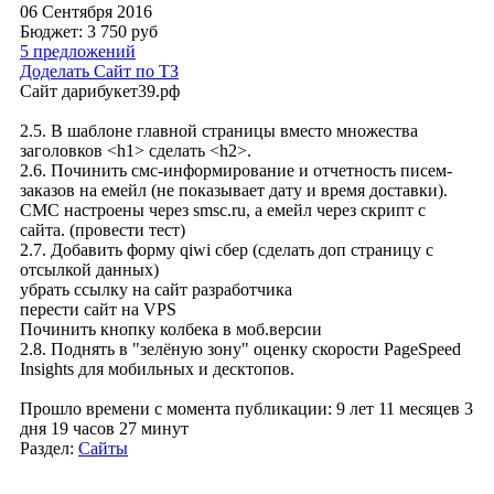
06 Сентября 2016
Бюджет: 3 750
руб
5 предложений
Доделать Сайт по ТЗ
Сайт дарибукет39.рф
2.5. В шаблоне главной страницы вместо множества
заголовков <h1> сделать <h2>.
2.6. Починить смс-информирование и отчетность писем-
заказов на емейл (не показывает дату и время доставки).
СМС настроены через smsc.ru, а емейл через скрипт с
сайта. (провести тест)
2.7. Добавить форму qiwi сбер (сделать доп страницу с
отсылкой данных)
убрать ссылку на сайт разработчика
перести сайт на VPS
Починить кнопку колбека в моб.версии
2.8. Поднять в "зелёную зону" оценку скорости PageSpeed
Insights для мобильных и десктопов.
Прошло времени с момента публикации: 9 лет 11 месяцев 3
дня 19 часов 27 минут
Раздел:
Сайты