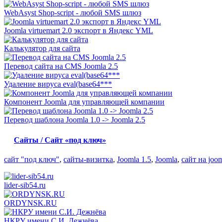
WebAsyst Shop-script - любой SMS шлюз
Joomla virtuemart 2.0 экспорт в Яндекс YML
Калькулятор для сайта
Перевод сайта на CMS Joomla 2.5
Удаление вируса eval(base64***
Компонент Joomla для управляющей компании
Перевод шаблона Joomla 1.0 -> Joomla 2.5
Сайты / Сайт «под ключ»
сайт "под ключ"
,
сайты-визитка
,
Joomla 1.5
,
Joomla
,
сайт на joo
lider-sib54.ru
ORDYNSK.RU
НКРУ имени С.И. Дежнёва