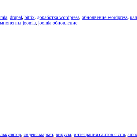
omla
,
drupal
,
bitrix
,
доработка wordpress
,
обнолвение wordpress
,
кал
омпоненты joomla
,
joomla обновление
лькулятор
,
яндекс-маркет
,
вирусы
,
интеграция сайтов с crm
,
amo