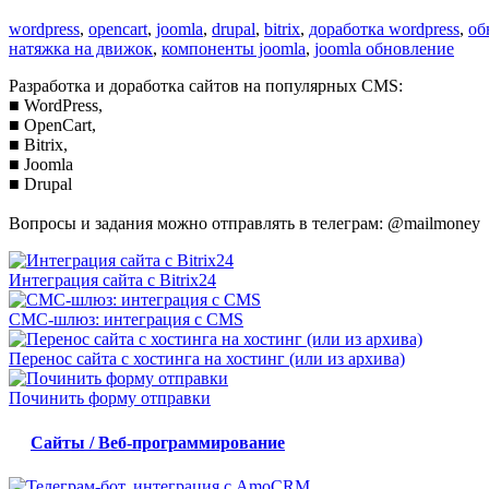
wordpress
,
opencart
,
joomla
,
drupal
,
bitrix
,
доработка wordpress
,
об
натяжка на движок
,
компоненты joomla
,
joomla обновление
Разработка и доработка сайтов на популярных CMS:
■ WordPress,
■ OpenCart,
■ Bitrix,
■ Joomla
■ Drupal
Вопросы и задания можно отправлять в телеграм: @mailmoney
Интеграция сайта с Bitrix24
СМС-шлюз: интеграция с CMS
Перенос сайта с хостинга на хостинг (или из архива)
Починить форму отправки
Сайты / Веб-программирование