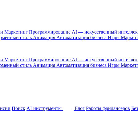
 и Маркетинг
Программирование
AI — искусственный интелле
рменный стиль
Анимация
Автоматизация бизнеса
Игры
Маркет
 и Маркетинг
Программирование
AI — искусственный интелле
рменный стиль
Анимация
Автоматизация бизнеса
Игры
Маркет
ансии
Поиск
AI-инструменты
Блог
Работы фрилансеров
Бе