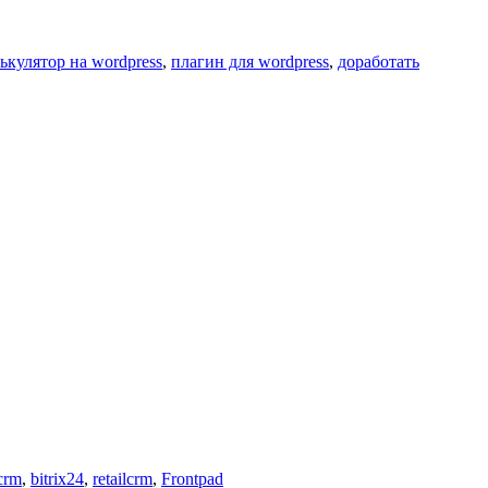
ькулятор на wordpress
,
плагин для wordpress
,
доработать
crm
,
bitrix24
,
retailcrm
,
Frontpad