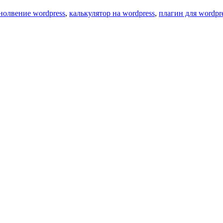
нолвение wordpress
,
калькулятор на wordpress
,
плагин для wordpr