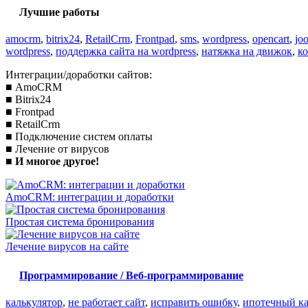
Лучшие работы
amocrm
,
bitrix24
,
RetailCrm
,
Frontpad
,
sms
,
wordpress
,
opencart
,
jo
wordpress
,
поддержка сайта на wordpress
,
натяжка на движок
,
к
Интеграции/доработки сайтов:
■ AmoCRM
■ Bitrix24
■ Frontpad
■ RetailCrm
■ Подключение систем оплаты
■ Лечение от вирусов
■
И многое другое!
AmoCRM: интеграции и доработки
Простая система бронирования
Лечение вирусов на сайте
Программирование / Веб-программирование
калькулятор
,
не работает сайт
,
исправить ошибку
,
ипотечный ка