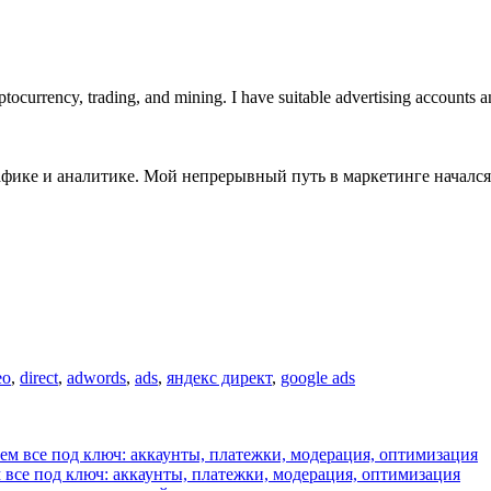
cryptocurrency, trading, and mining. I have suitable advertising accou
фике и аналитике. Мой непрерывный путь в маркетинге начался в
eo
,
direct
,
adwords
,
ads
,
яндекс директ
,
google ads
м все под ключ: аккаунты, платежки, модерация, оптимизация