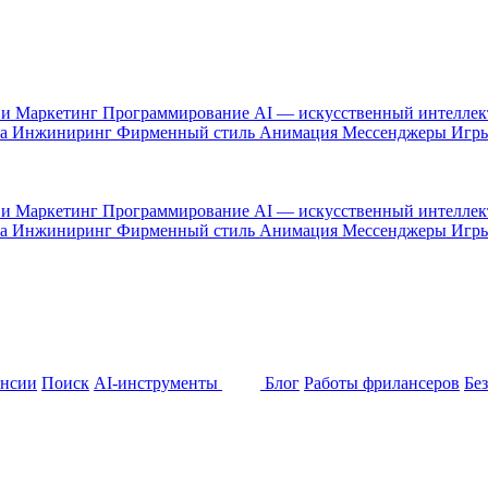
 и Маркетинг
Программирование
AI — искусственный интелле
са
Инжиниринг
Фирменный стиль
Анимация
Мессенджеры
Игр
 и Маркетинг
Программирование
AI — искусственный интелле
са
Инжиниринг
Фирменный стиль
Анимация
Мессенджеры
Игр
ансии
Поиск
AI-инструменты
Блог
Работы фрилансеров
Бе