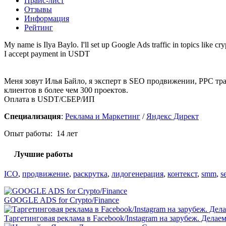
Прайс-лист
Отзывы
Информация
Рейтинг
My name is Ilya Baylo. I'll set up Google Ads traffic in topics like 
I accept payment in USDT
Меня зовут Илья Байло, я эксперт в SEO продвижении, PPC тра
клиентов в более чем 300 проектов.
Оплата в USDT/CБЕР/ИП
Специализация
:
Реклама и Маркетинг
/
Яндекс Директ
Опыт работы: 14 лет
Лучшие работы
ICO
,
продвижение
,
раскрутка
,
лидогенерация
,
контекст
,
smm
,
s
GOOGLE ADS for Crypto/Finance
Таргетинговая реклама в Facebook/Instagram на зарубеж. Делае