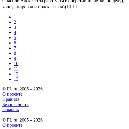
Спасибо Алексею за работу! Все оперативно, четко, по делу))
консультировал и подсказывал)) 👍🏻👌🏻
1
2
3
4
5
6
7
8
9
10
11
12
13
© FL.ru, 2005 – 2026
О проекте
Правила
Безопасность
Помощь
© FL.ru, 2005 – 2026
О проекте