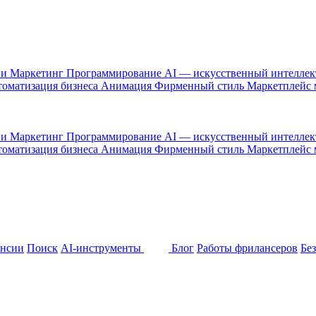
 и Маркетинг
Программирование
AI — искусственный интелле
оматизация бизнеса
Анимация
Фирменный стиль
Маркетплейс
 и Маркетинг
Программирование
AI — искусственный интелле
оматизация бизнеса
Анимация
Фирменный стиль
Маркетплейс
ансии
Поиск
AI-инструменты
Блог
Работы фрилансеров
Бе