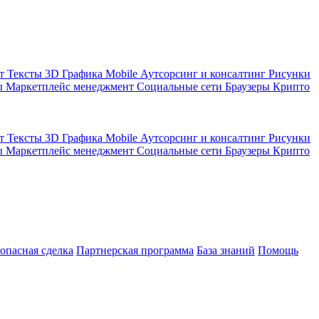
кт
Тексты
3D Графика
Mobile
Аутсорсинг и консалтинг
Рисунки
ы
Маркетплейс менеджмент
Социальные сети
Браузеры
Крипто
кт
Тексты
3D Графика
Mobile
Аутсорсинг и консалтинг
Рисунки
ы
Маркетплейс менеджмент
Социальные сети
Браузеры
Крипто
зопасная сделка
Партнерская программа
База знаний
Помощь