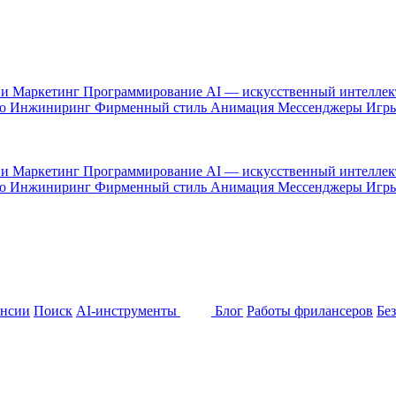
 и Маркетинг
Программирование
AI — искусственный интелле
то
Инжиниринг
Фирменный стиль
Анимация
Мессенджеры
Игр
 и Маркетинг
Программирование
AI — искусственный интелле
то
Инжиниринг
Фирменный стиль
Анимация
Мессенджеры
Игр
ансии
Поиск
AI-инструменты
Блог
Работы фрилансеров
Бе