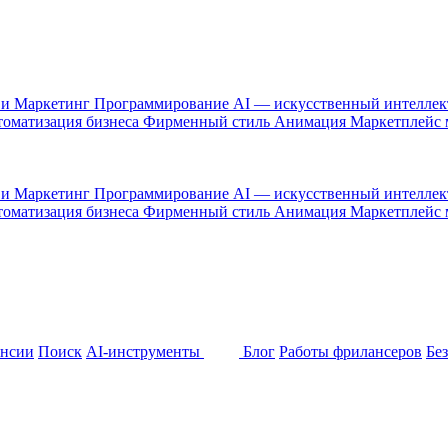
 и Маркетинг
Программирование
AI — искусственный интелле
оматизация бизнеса
Фирменный стиль
Анимация
Маркетплейс
 и Маркетинг
Программирование
AI — искусственный интелле
оматизация бизнеса
Фирменный стиль
Анимация
Маркетплейс
ансии
Поиск
AI-инструменты
Блог
Работы фрилансеров
Бе