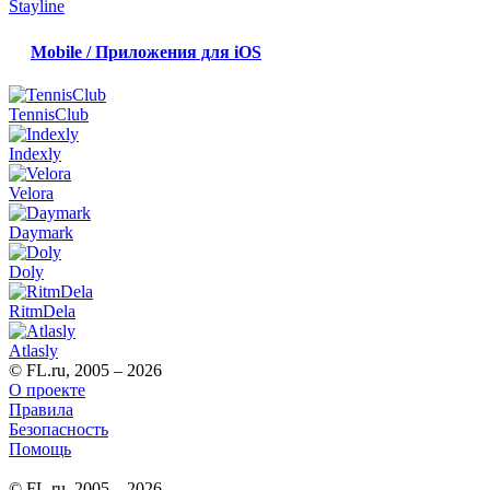
Stayline
Mobile / Приложения для iOS
TennisClub
Indexly
Velora
Daymark
Doly
RitmDela
Atlasly
© FL.ru, 2005 – 2026
О проекте
Правила
Безопасность
Помощь
© FL.ru, 2005 – 2026