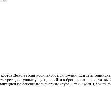
я кортов Демо-версия мобильного приложения для сети теннисны
смотреть доступные услуги, перейти к бронированию корта, выбр
гацией по основным сценариям клуба. Стек: SwiftUI, SwiftData, 