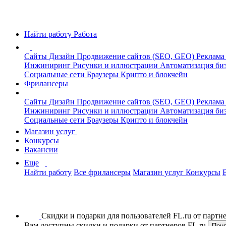
Найти работу
Работа
Сайты
Дизайн
Продвижение сайтов (SEO, GEO)
Реклама
Инжиниринг
Рисунки и иллюстрации
Автоматизация би
Социальные сети
Браузеры
Крипто и блокчейн
Фрилансеры
Сайты
Дизайн
Продвижение сайтов (SEO, GEO)
Реклама
Инжиниринг
Рисунки и иллюстрации
Автоматизация би
Социальные сети
Браузеры
Крипто и блокчейн
Магазин услуг
Конкурсы
Вакансии
Еще
Найти работу
Все фрилансеры
Магазин услуг
Конкурсы
Скидки и подарки для пользователей FL.ru от парт
Вам доступны скидки и подарки от партнеров FL.ru
Пон