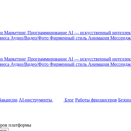
 и Маркетинг
Программирование
AI — искусственный интелле
знеса
Аудио/Видео/Фото
Фирменный стиль
Анимация
Мессенд
 и Маркетинг
Программирование
AI — искусственный интелле
знеса
Аудио/Видео/Фото
Фирменный стиль
Анимация
Мессенд
Вакансии
AI-инструменты
Блог
Работы фрилансеров
Безоп
неров платформы
ятно