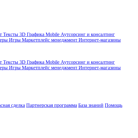
кт
Тексты
3D Графика
Mobile
Аутсорсинг и консалтинг
жеры
Игры
Маркетплейс менеджмент
Интернет-магазины
кт
Тексты
3D Графика
Mobile
Аутсорсинг и консалтинг
жеры
Игры
Маркетплейс менеджмент
Интернет-магазины
асная сделка
Партнерская программа
База знаний
Помощь