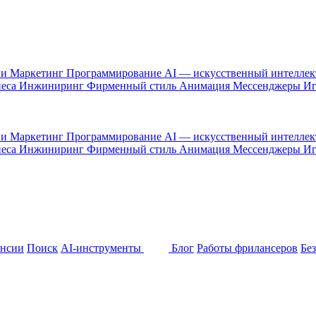
 и Маркетинг
Программирование
AI — искусственный интелле
неса
Инжиниринг
Фирменный стиль
Анимация
Мессенджеры
И
 и Маркетинг
Программирование
AI — искусственный интелле
неса
Инжиниринг
Фирменный стиль
Анимация
Мессенджеры
И
ансии
Поиск
AI-инструменты
Блог
Работы фрилансеров
Бе