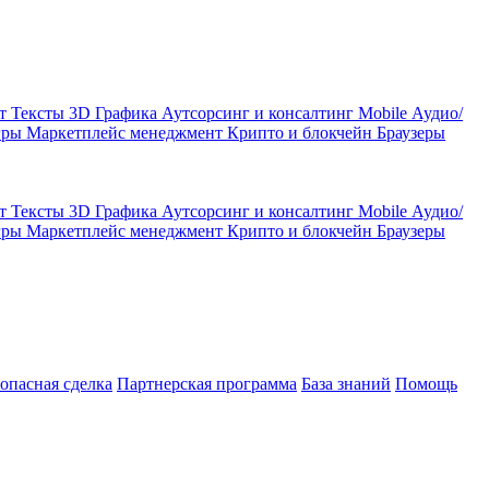
кт
Тексты
3D Графика
Аутсорсинг и консалтинг
Mobile
Аудио/
гры
Маркетплейс менеджмент
Крипто и блокчейн
Браузеры
кт
Тексты
3D Графика
Аутсорсинг и консалтинг
Mobile
Аудио/
гры
Маркетплейс менеджмент
Крипто и блокчейн
Браузеры
зопасная сделка
Партнерская программа
База знаний
Помощь