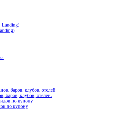
anding)
в, баров, клубов, отелей.
док по купону