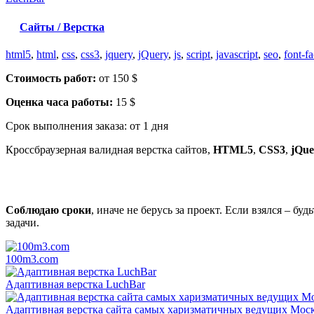
Сайты / Верстка
html5
,
html
,
css
,
css3
,
jquery
,
jQuery
,
js
,
script
,
javascript
,
seo
,
font-f
Стоимость работ:
от 150 $
Оценка часа работы:
15 $
Срок выполнения заказа:
от 1 дня
Кроссбраузерная валидная верстка сайтов,
HTML5
,
CSS3
,
jQue
Соблюдаю сроки
, иначе не берусь за проект. Если взялся – бу
задачи.
100m3.com
Адаптивная верстка LuchBar
Адаптивная верстка сайта самых харизматичных ведущих Мос