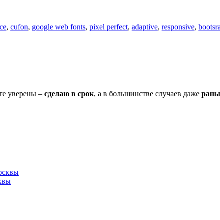
ace
,
cufon
,
google web fonts
,
pixel perfect
,
adaptive
,
responsive
,
bootsr
дьте уверены –
сделаю в срок
, а в большинстве случаев даже
рань
квы