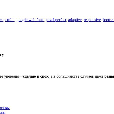
ace
,
cufon
,
google web fonts
,
pixel perfect
,
adaptive
,
responsive
,
bootsr
ry
дьте уверены –
сделаю в срок
, а в большинстве случаев даже
рань
квы