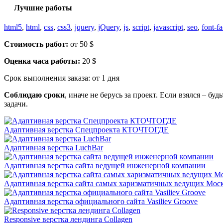
Лучшие работы
html5
,
html
,
css
,
css3
,
jquery
,
jQuery
,
js
,
script
,
javascript
,
seo
,
font-f
Стоимость работ:
от 50 $
Оценка часа работы:
20 $
Срок выполнения заказа:
от 1 дня
Соблюдаю сроки
, иначе не берусь за проект. Если взялся – бу
задачи.
Адаптивная верстка Спецпроекта КТОЧТОГДЕ
Адаптивная верстка LuchBar
Адаптивная верстка сайта ведущей инженерной компании
Адаптивная верстка сайта самых харизматичных ведущих Мос
Адаптивная верстка официального сайта Vasiliev Groove
Responsive верстка лендинга Collagen