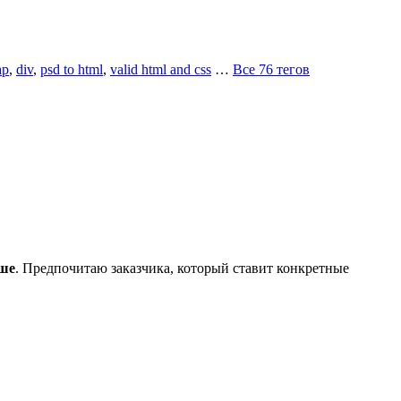
ap
,
div
,
psd to html
,
valid html and css
…
Все 76 тегов
ше
. Предпочитаю заказчика, который ставит конкретные