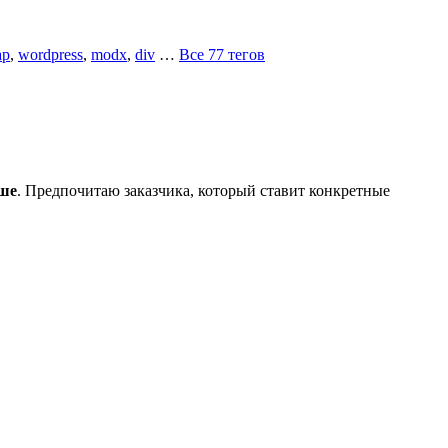
ap
,
wordpress
,
modx
,
div
…
Все 77 тегов
ше
. Предпочитаю заказчика, который ставит конкретные