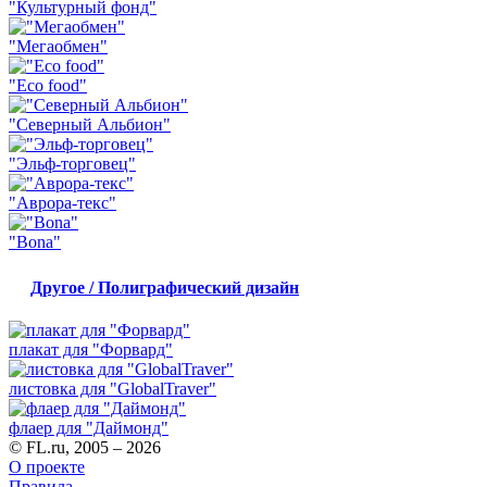
"Культурный фонд"
"Мегаобмен"
"Eco food"
"Северный Альбион"
"Эльф-торговец"
"Аврора-текс"
"Bona"
Другое / Полиграфический дизайн
плакат для "Форвард"
листовка для "GlobalTraver"
флаер для "Даймонд"
© FL.ru, 2005 – 2026
О проекте
Правила