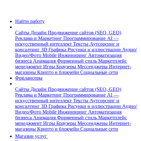
Найти работу
Сайты
Дизайн
Продвижение сайтов (SEO, GEO)
Реклама и Маркетинг
Программирование
AI —
искусственный интеллект
Тексты
Аутсорсинг и
консалтинг
3D Графика
Рисунки и иллюстрации
Аудио/
Видео/Фото
Mobile
Инжиниринг
Автоматизация
бизнеса
Анимация
Фирменный стиль
Маркетплейс
менеджмент
Игры
Браузеры
Мессенджеры
Интернет-
магазины
Крипто и блокчейн
Социальные сети
Фрилансеры
Сайты
Дизайн
Продвижение сайтов (SEO, GEO)
Реклама и Маркетинг
Программирование
AI —
искусственный интеллект
Тексты
Аутсорсинг и
консалтинг
3D Графика
Рисунки и иллюстрации
Аудио/
Видео/Фото
Mobile
Инжиниринг
Автоматизация
бизнеса
Анимация
Фирменный стиль
Маркетплейс
менеджмент
Игры
Браузеры
Мессенджеры
Интернет-
магазины
Крипто и блокчейн
Социальные сети
Магазин услуг