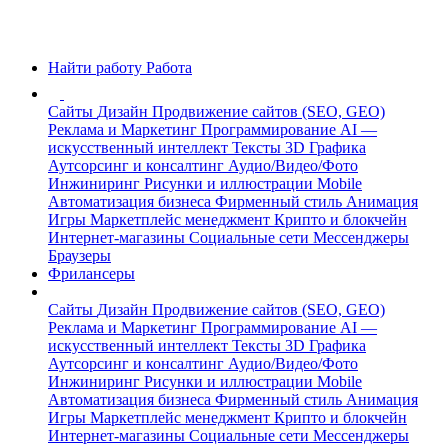
Найти работу
Работа
Сайты
Дизайн
Продвижение сайтов (SEO, GEO)
Реклама и Маркетинг
Программирование
AI —
искусственный интеллект
Тексты
3D Графика
Аутсорсинг и консалтинг
Аудио/Видео/Фото
Инжиниринг
Рисунки и иллюстрации
Mobile
Автоматизация бизнеса
Фирменный стиль
Анимация
Игры
Маркетплейс менеджмент
Крипто и блокчейн
Интернет-магазины
Социальные сети
Мессенджеры
Браузеры
Фрилансеры
Сайты
Дизайн
Продвижение сайтов (SEO, GEO)
Реклама и Маркетинг
Программирование
AI —
искусственный интеллект
Тексты
3D Графика
Аутсорсинг и консалтинг
Аудио/Видео/Фото
Инжиниринг
Рисунки и иллюстрации
Mobile
Автоматизация бизнеса
Фирменный стиль
Анимация
Игры
Маркетплейс менеджмент
Крипто и блокчейн
Интернет-магазины
Социальные сети
Мессенджеры