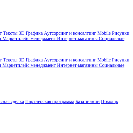
кт
Тексты
3D Графика
Аутсорсинг и консалтинг
Mobile
Рисунки
ы
Маркетплейс менеджмент
Интернет-магазины
Социальные
кт
Тексты
3D Графика
Аутсорсинг и консалтинг
Mobile
Рисунки
ы
Маркетплейс менеджмент
Интернет-магазины
Социальные
асная сделка
Партнерская программа
База знаний
Помощь