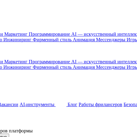
 и Маркетинг
Программирование
AI — искусственный интелле
то
Инжиниринг
Фирменный стиль
Анимация
Мессенджеры
Игр
 и Маркетинг
Программирование
AI — искусственный интелле
то
Инжиниринг
Фирменный стиль
Анимация
Мессенджеры
Игр
Вакансии
AI-инструменты
Блог
Работы фрилансеров
Безоп
неров платформы
ятно