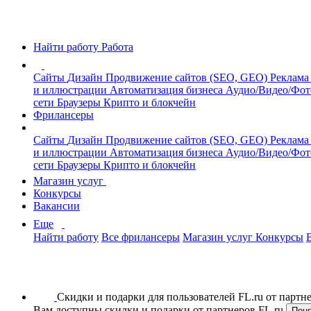
Найти работу
Работа
Сайты
Дизайн
Продвижение сайтов (SEO, GEO)
Реклама
и иллюстрации
Автоматизация бизнеса
Аудио/Видео/Фо
сети
Браузеры
Крипто и блокчейн
Фрилансеры
Сайты
Дизайн
Продвижение сайтов (SEO, GEO)
Реклама
и иллюстрации
Автоматизация бизнеса
Аудио/Видео/Фо
сети
Браузеры
Крипто и блокчейн
Магазин услуг
Конкурсы
Вакансии
Еще
Найти работу
Все фрилансеры
Магазин услуг
Конкурсы
Скидки и подарки для пользователей FL.ru от парт
Вам доступны скидки и подарки от партнеров FL.ru
Пон