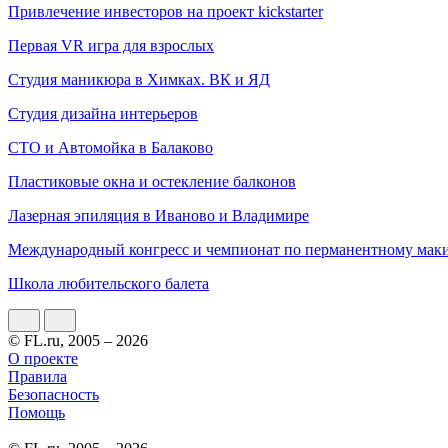
Привлечение инвесторов на проект kickstarter
Первая VR игра для взрослых
Студия маникюра в Химках. ВК и ЯД
Студия дизайна интерьеров
СТО и Автомойка в Балаково
Пластиковые окна и остекление балконов
Лазерная эпиляция в Иваново и Владимире
Международный конгресс и чемпионат по перманентному мак
Школа любительского балета
© FL.ru, 2005 – 2026
О проекте
Правила
Безопасность
Помощь