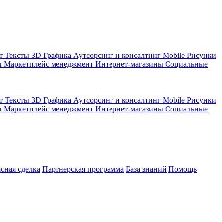
кт
Тексты
3D Графика
Аутсорсинг и консалтинг
Mobile
Рисунки
ы
Маркетплейс менеджмент
Интернет-магазины
Социальные
кт
Тексты
3D Графика
Аутсорсинг и консалтинг
Mobile
Рисунки
ы
Маркетплейс менеджмент
Интернет-магазины
Социальные
асная сделка
Партнерская программа
База знаний
Помощь