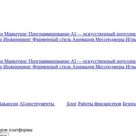
 и Маркетинг
Программирование
AI — искусственный интелле
то
Инжиниринг
Фирменный стиль
Анимация
Мессенджеры
Игр
 и Маркетинг
Программирование
AI — искусственный интелле
то
Инжиниринг
Фирменный стиль
Анимация
Мессенджеры
Игр
Вакансии
AI-инструменты
Блог
Работы фрилансеров
Безоп
неров платформы
ятно