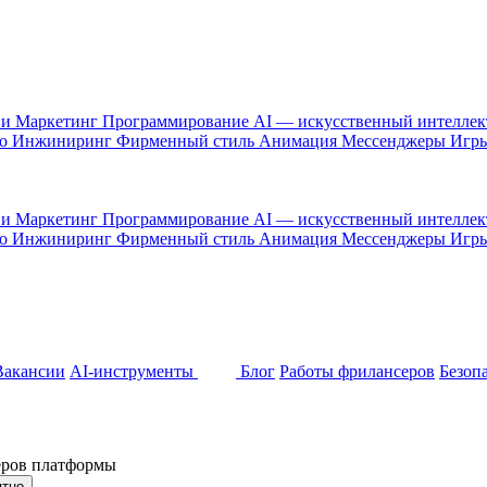
 и Маркетинг
Программирование
AI — искусственный интелле
то
Инжиниринг
Фирменный стиль
Анимация
Мессенджеры
Игр
 и Маркетинг
Программирование
AI — искусственный интелле
то
Инжиниринг
Фирменный стиль
Анимация
Мессенджеры
Игр
Вакансии
AI-инструменты
Блог
Работы фрилансеров
Безоп
неров платформы
ятно