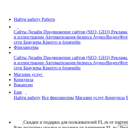
Найти работу
Работа
Сайты
Дизайн
Продвижение сайтов (SEO, GEO)
Реклама
и иллюстрации
Автоматизация бизнеса
Аудио/Видео/Фо
сети
Браузеры
Крипто и блокчейн
Фрилансеры
Сайты
Дизайн
Продвижение сайтов (SEO, GEO)
Реклама
и иллюстрации
Автоматизация бизнеса
Аудио/Видео/Фо
сети
Браузеры
Крипто и блокчейн
Магазин услуг
Конкурсы
Вакансии
Еще
Найти работу
Все фрилансеры
Магазин услуг
Конкурсы
Скидки и подарки для пользователей FL.ru от парт
Вам доступны скидки и подарки от партнеров FL.ru
Пон