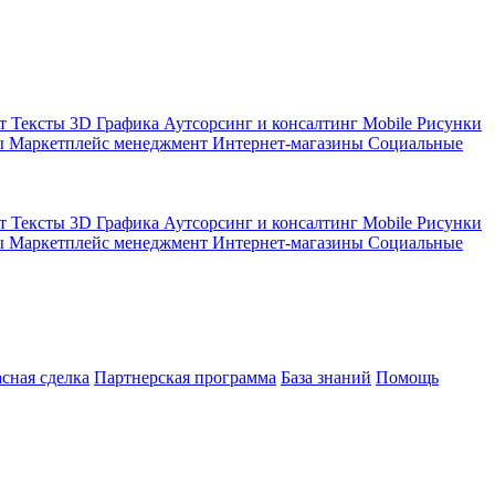
кт
Тексты
3D Графика
Аутсорсинг и консалтинг
Mobile
Рисунки
ы
Маркетплейс менеджмент
Интернет-магазины
Социальные
кт
Тексты
3D Графика
Аутсорсинг и консалтинг
Mobile
Рисунки
ы
Маркетплейс менеджмент
Интернет-магазины
Социальные
асная сделка
Партнерская программа
База знаний
Помощь