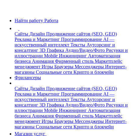
Найти работу
Работа
Сайты
Дизайн
Продвижение сайтов (SEO, GEO)
Реклама и Маркетинг
Программирование
AI —
искусственный интеллект
Тексты
Аутсорсинг и
консалтинг
3D Графика
Аудио/Видео/Фото
Рисунки и
иллюстрации
Mobile
Инжиниринг
Автоматизация
бизнеса
Анимация
Фирменный стиль
Маркетплейс
менеджмент
Игры
Браузеры
Мессенджеры
Интернет-
магазины
Социальные сети
Крипто и блокчейн
Фрилансеры
Сайты
Дизайн
Продвижение сайтов (SEO, GEO)
Реклама и Маркетинг
Программирование
AI —
искусственный интеллект
Тексты
Аутсорсинг и
консалтинг
3D Графика
Аудио/Видео/Фото
Рисунки и
иллюстрации
Mobile
Инжиниринг
Автоматизация
бизнеса
Анимация
Фирменный стиль
Маркетплейс
менеджмент
Игры
Браузеры
Мессенджеры
Интернет-
магазины
Социальные сети
Крипто и блокчейн
Магазин услуг