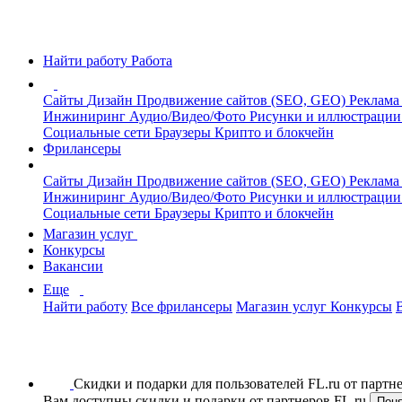
Найти работу
Работа
Сайты
Дизайн
Продвижение сайтов (SEO, GEO)
Реклама
Инжиниринг
Аудио/Видео/Фото
Рисунки и иллюстраци
Социальные сети
Браузеры
Крипто и блокчейн
Фрилансеры
Сайты
Дизайн
Продвижение сайтов (SEO, GEO)
Реклама
Инжиниринг
Аудио/Видео/Фото
Рисунки и иллюстраци
Социальные сети
Браузеры
Крипто и блокчейн
Магазин услуг
Конкурсы
Вакансии
Еще
Найти работу
Все фрилансеры
Магазин услуг
Конкурсы
Скидки и подарки для пользователей FL.ru от парт
Вам доступны скидки и подарки от партнеров FL.ru
Пон