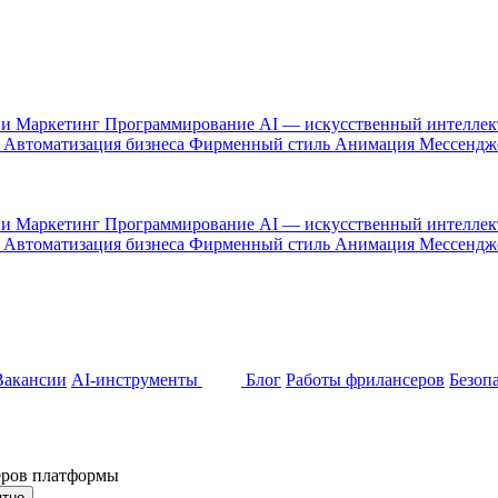
 и Маркетинг
Программирование
AI — искусственный интелле
и
Автоматизация бизнеса
Фирменный стиль
Анимация
Мессенд
 и Маркетинг
Программирование
AI — искусственный интелле
и
Автоматизация бизнеса
Фирменный стиль
Анимация
Мессенд
Вакансии
AI-инструменты
Блог
Работы фрилансеров
Безоп
неров платформы
ятно