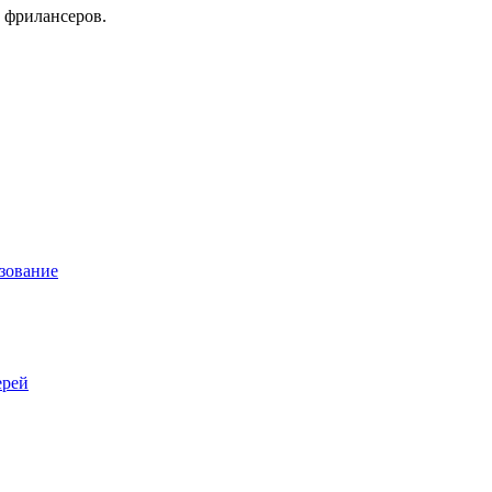
 фрилансеров.
зование
ерей