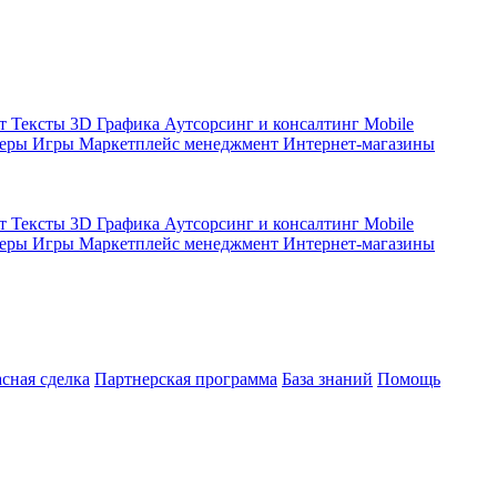
кт
Тексты
3D Графика
Аутсорсинг и консалтинг
Mobile
жеры
Игры
Маркетплейс менеджмент
Интернет-магазины
кт
Тексты
3D Графика
Аутсорсинг и консалтинг
Mobile
жеры
Игры
Маркетплейс менеджмент
Интернет-магазины
асная сделка
Партнерская программа
База знаний
Помощь