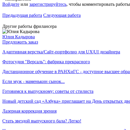
Войдите
или
зарегистрируйтесь
, чтобы комментировать работы
Предыдущая работа
Следующая работа
Другие работы фрилансера
Юлия Кадырова
Предложить заказ
Адаптивная верстка/Сайт-портфолио для UX|UI дизайнера
Фотосудия "Версаль": фабрика прекрасного
Дистанционное обучение в РАНХиГС - доступное высшее обра
Если муж - маменькин сынок...
Готовимся к выпускному: советы от стилиста
Новый детский сад «Азбука» приглашает на День открытых дв
Лазерная коррекция зрения
Стать звездой выпускного бала? Легко!