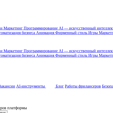
 и Маркетинг
Программирование
AI — искусственный интелле
оматизация бизнеса
Анимация
Фирменный стиль
Игры
Маркет
 и Маркетинг
Программирование
AI — искусственный интелле
оматизация бизнеса
Анимация
Фирменный стиль
Игры
Маркет
Вакансии
AI-инструменты
Блог
Работы фрилансеров
Безоп
неров платформы
ятно