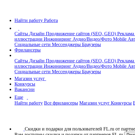
Найти работу
Работа
Сайты
Дизайн
Продвижение сайтов (SEO, GEO)
Реклама
иллюстрации
Инжиниринг
Аудио/Видео/Фото
Mobile
Авт
Социальные сети
Мессенджеры
Браузеры
Фрилансеры
Сайты
Дизайн
Продвижение сайтов (SEO, GEO)
Реклама
иллюстрации
Инжиниринг
Аудио/Видео/Фото
Mobile
Авт
Социальные сети
Мессенджеры
Браузеры
Магазин услуг
Конкурсы
Вакансии
Еще
Найти работу
Все фрилансеры
Магазин услуг
Конкурсы
Скидки и подарки для пользователей FL.ru от парт
Вам доступны скидки и подарки от партнеров FL.ru
Пон