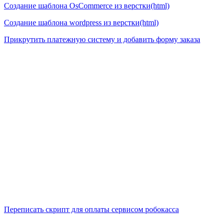
Создание шаблона OsCommerce из верстки(html)
Создание шаблона wordpress из верстки(html)
Прикрутить платежную систему и добавить форму заказа
Переписать скрипт для оплаты сервисом робокасса