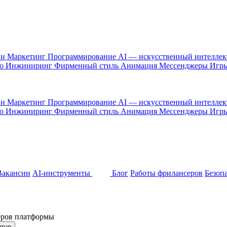
 и Маркетинг
Программирование
AI — искусственный интелле
то
Инжиниринг
Фирменный стиль
Анимация
Мессенджеры
Игр
 и Маркетинг
Программирование
AI — искусственный интелле
то
Инжиниринг
Фирменный стиль
Анимация
Мессенджеры
Игр
Вакансии
AI-инструменты
Блог
Работы фрилансеров
Безоп
неров платформы
ятно