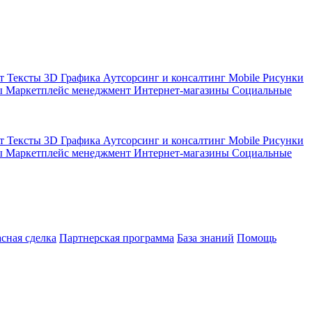
кт
Тексты
3D Графика
Аутсорсинг и консалтинг
Mobile
Рисунки
ы
Маркетплейс менеджмент
Интернет-магазины
Социальные
кт
Тексты
3D Графика
Аутсорсинг и консалтинг
Mobile
Рисунки
ы
Маркетплейс менеджмент
Интернет-магазины
Социальные
асная сделка
Партнерская программа
База знаний
Помощь