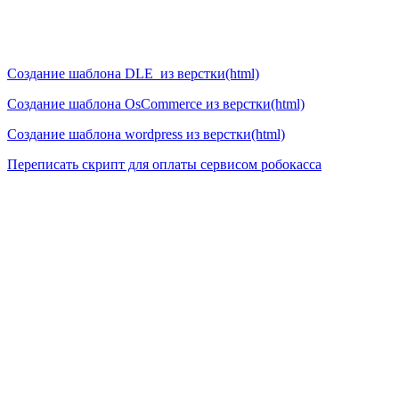
Создание шаблона DLE из верстки(html)
Создание шаблона OsCommerce из верстки(html)
Создание шаблона wordpress из верстки(html)
Переписать скрипт для оплаты сервисом робокасса