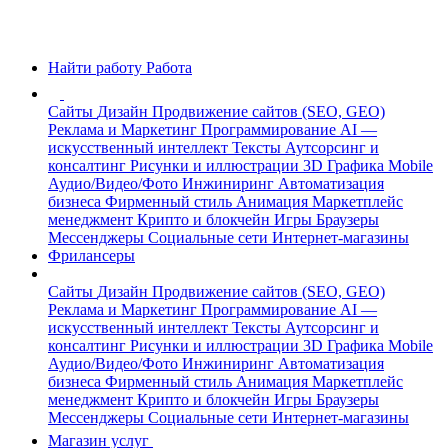
Найти работу
Работа
Сайты
Дизайн
Продвижение сайтов (SEO, GEO)
Реклама и Маркетинг
Программирование
AI —
искусственный интеллект
Тексты
Аутсорсинг и
консалтинг
Рисунки и иллюстрации
3D Графика
Mobile
Аудио/Видео/Фото
Инжиниринг
Автоматизация
бизнеса
Фирменный стиль
Анимация
Маркетплейс
менеджмент
Крипто и блокчейн
Игры
Браузеры
Мессенджеры
Социальные сети
Интернет-магазины
Фрилансеры
Сайты
Дизайн
Продвижение сайтов (SEO, GEO)
Реклама и Маркетинг
Программирование
AI —
искусственный интеллект
Тексты
Аутсорсинг и
консалтинг
Рисунки и иллюстрации
3D Графика
Mobile
Аудио/Видео/Фото
Инжиниринг
Автоматизация
бизнеса
Фирменный стиль
Анимация
Маркетплейс
менеджмент
Крипто и блокчейн
Игры
Браузеры
Мессенджеры
Социальные сети
Интернет-магазины
Магазин услуг