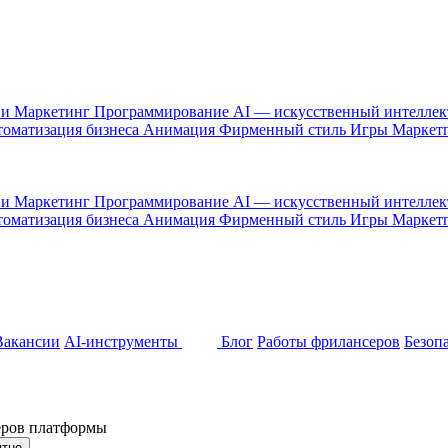
 и Маркетинг
Программирование
AI — искусственный интелле
оматизация бизнеса
Анимация
Фирменный стиль
Игры
Маркет
 и Маркетинг
Программирование
AI — искусственный интелле
оматизация бизнеса
Анимация
Фирменный стиль
Игры
Маркет
Вакансии
AI-инструменты
Блог
Работы фрилансеров
Безоп
неров платформы
ятно