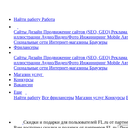
Найти работу
Работа
Сайты
Дизайн
Продвижение сайтов (SEO, GEO)
Реклама
иллюстрации
Аудио/Видео/Фото
Инжиниринг
Mobile
Авт
Социальные сети
Интернет-магазины
Браузеры
Фрилансеры
Сайты
Дизайн
Продвижение сайтов (SEO, GEO)
Реклама
иллюстрации
Аудио/Видео/Фото
Инжиниринг
Mobile
Авт
Социальные сети
Интернет-магазины
Браузеры
Магазин услуг
Конкурсы
Вакансии
Еще
Найти работу
Все фрилансеры
Магазин услуг
Конкурсы
Скидки и подарки для пользователей FL.ru от парт
Вам доступны скидки и подарки от партнеров FL.ru
Пон