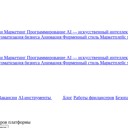
 и Маркетинг
Программирование
AI — искусственный интелле
оматизация бизнеса
Анимация
Фирменный стиль
Маркетплейс
 и Маркетинг
Программирование
AI — искусственный интелле
оматизация бизнеса
Анимация
Фирменный стиль
Маркетплейс
Вакансии
AI-инструменты
Блог
Работы фрилансеров
Безоп
неров платформы
ятно