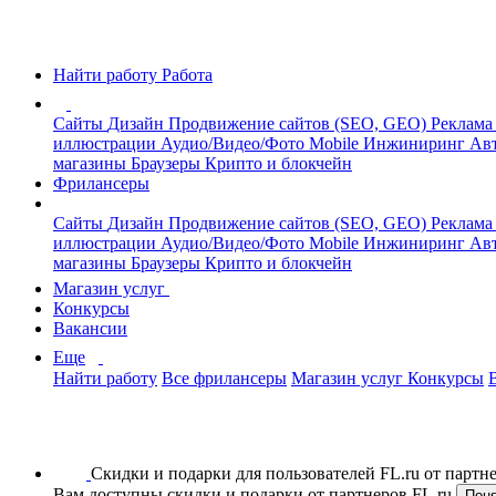
Найти работу
Работа
Сайты
Дизайн
Продвижение сайтов (SEO, GEO)
Реклама
иллюстрации
Аудио/Видео/Фото
Mobile
Инжиниринг
Авт
магазины
Браузеры
Крипто и блокчейн
Фрилансеры
Сайты
Дизайн
Продвижение сайтов (SEO, GEO)
Реклама
иллюстрации
Аудио/Видео/Фото
Mobile
Инжиниринг
Авт
магазины
Браузеры
Крипто и блокчейн
Магазин услуг
Конкурсы
Вакансии
Еще
Найти работу
Все фрилансеры
Магазин услуг
Конкурсы
Скидки и подарки для пользователей FL.ru от парт
Вам доступны скидки и подарки от партнеров FL.ru
Пон