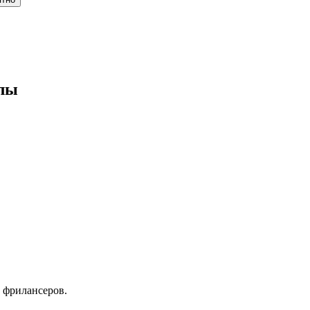
олы
 фрилансеров.