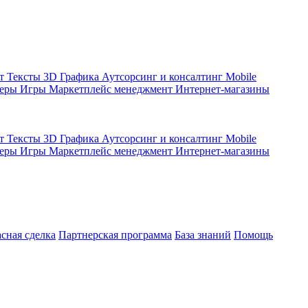
кт
Тексты
3D Графика
Аутсорсинг и консалтинг
Mobile
жеры
Игры
Маркетплейс менеджмент
Интернет-магазины
кт
Тексты
3D Графика
Аутсорсинг и консалтинг
Mobile
жеры
Игры
Маркетплейс менеджмент
Интернет-магазины
асная сделка
Партнерская программа
База знаний
Помощь