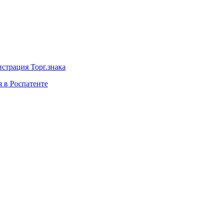
истрация Торг.знака
я в Роспатенте