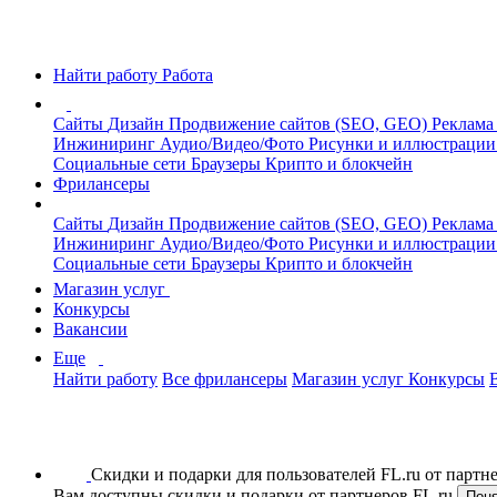
Найти работу
Работа
Сайты
Дизайн
Продвижение сайтов (SEO, GEO)
Реклама
Инжиниринг
Аудио/Видео/Фото
Рисунки и иллюстраци
Социальные сети
Браузеры
Крипто и блокчейн
Фрилансеры
Сайты
Дизайн
Продвижение сайтов (SEO, GEO)
Реклама
Инжиниринг
Аудио/Видео/Фото
Рисунки и иллюстраци
Социальные сети
Браузеры
Крипто и блокчейн
Магазин услуг
Конкурсы
Вакансии
Еще
Найти работу
Все фрилансеры
Магазин услуг
Конкурсы
Скидки и подарки для пользователей FL.ru от парт
Вам доступны скидки и подарки от партнеров FL.ru
Пон