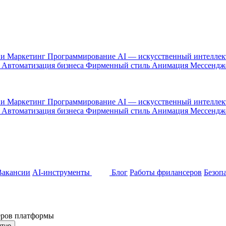
 и Маркетинг
Программирование
AI — искусственный интелле
и
Автоматизация бизнеса
Фирменный стиль
Анимация
Мессенд
 и Маркетинг
Программирование
AI — искусственный интелле
и
Автоматизация бизнеса
Фирменный стиль
Анимация
Мессенд
Вакансии
AI-инструменты
Блог
Работы фрилансеров
Безоп
неров платформы
ятно