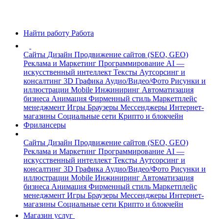
Найти работу
Работа
Сайты
Дизайн
Продвижение сайтов (SEO, GEO)
Реклама и Маркетинг
Программирование
AI —
искусственный интеллект
Тексты
Аутсорсинг и
консалтинг
3D Графика
Аудио/Видео/Фото
Рисунки и
иллюстрации
Mobile
Инжиниринг
Автоматизация
бизнеса
Анимация
Фирменный стиль
Маркетплейс
менеджмент
Игры
Браузеры
Мессенджеры
Интернет-
магазины
Социальные сети
Крипто и блокчейн
Фрилансеры
Сайты
Дизайн
Продвижение сайтов (SEO, GEO)
Реклама и Маркетинг
Программирование
AI —
искусственный интеллект
Тексты
Аутсорсинг и
консалтинг
3D Графика
Аудио/Видео/Фото
Рисунки и
иллюстрации
Mobile
Инжиниринг
Автоматизация
бизнеса
Анимация
Фирменный стиль
Маркетплейс
менеджмент
Игры
Браузеры
Мессенджеры
Интернет-
магазины
Социальные сети
Крипто и блокчейн
Магазин услуг