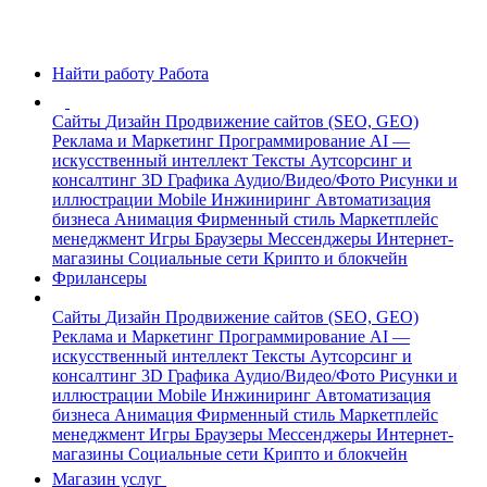
Найти работу
Работа
Сайты
Дизайн
Продвижение сайтов (SEO, GEO)
Реклама и Маркетинг
Программирование
AI —
искусственный интеллект
Тексты
Аутсорсинг и
консалтинг
3D Графика
Аудио/Видео/Фото
Рисунки и
иллюстрации
Mobile
Инжиниринг
Автоматизация
бизнеса
Анимация
Фирменный стиль
Маркетплейс
менеджмент
Игры
Браузеры
Мессенджеры
Интернет-
магазины
Социальные сети
Крипто и блокчейн
Фрилансеры
Сайты
Дизайн
Продвижение сайтов (SEO, GEO)
Реклама и Маркетинг
Программирование
AI —
искусственный интеллект
Тексты
Аутсорсинг и
консалтинг
3D Графика
Аудио/Видео/Фото
Рисунки и
иллюстрации
Mobile
Инжиниринг
Автоматизация
бизнеса
Анимация
Фирменный стиль
Маркетплейс
менеджмент
Игры
Браузеры
Мессенджеры
Интернет-
магазины
Социальные сети
Крипто и блокчейн
Магазин услуг