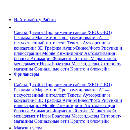
Найти работу
Работа
Сайты
Дизайн
Продвижение сайтов (SEO, GEO)
Реклама и Маркетинг
Программирование
AI —
искусственный интеллект
Тексты
Аутсорсинг и
консалтинг
3D Графика
Аудио/Видео/Фото
Рисунки и
иллюстрации
Mobile
Инжиниринг
Автоматизация
бизнеса
Анимация
Фирменный стиль
Маркетплейс
менеджмент
Игры
Браузеры
Мессенджеры
Интернет-
магазины
Социальные сети
Крипто и блокчейн
Фрилансеры
Сайты
Дизайн
Продвижение сайтов (SEO, GEO)
Реклама и Маркетинг
Программирование
AI —
искусственный интеллект
Тексты
Аутсорсинг и
консалтинг
3D Графика
Аудио/Видео/Фото
Рисунки и
иллюстрации
Mobile
Инжиниринг
Автоматизация
бизнеса
Анимация
Фирменный стиль
Маркетплейс
менеджмент
Игры
Браузеры
Мессенджеры
Интернет-
магазины
Социальные сети
Крипто и блокчейн
Магазин услуг