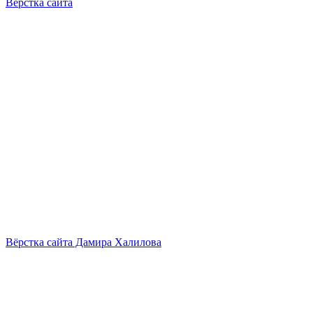
Вёрстка сайта
Вёрстка сайта Дамира Халилова