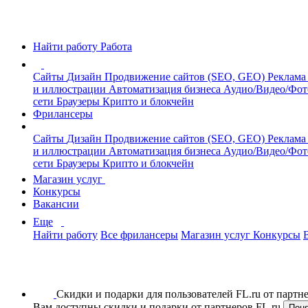
Найти работу
Работа
Сайты
Дизайн
Продвижение сайтов (SEO, GEO)
Реклама
и иллюстрации
Автоматизация бизнеса
Аудио/Видео/Фо
сети
Браузеры
Крипто и блокчейн
Фрилансеры
Сайты
Дизайн
Продвижение сайтов (SEO, GEO)
Реклама
и иллюстрации
Автоматизация бизнеса
Аудио/Видео/Фо
сети
Браузеры
Крипто и блокчейн
Магазин услуг
Конкурсы
Вакансии
Еще
Найти работу
Все фрилансеры
Магазин услуг
Конкурсы
Скидки и подарки для пользователей FL.ru от парт
Вам доступны скидки и подарки от партнеров FL.ru
Пон