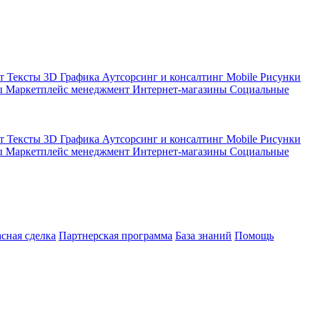
кт
Тексты
3D Графика
Аутсорсинг и консалтинг
Mobile
Рисунки
ы
Маркетплейс менеджмент
Интернет-магазины
Социальные
кт
Тексты
3D Графика
Аутсорсинг и консалтинг
Mobile
Рисунки
ы
Маркетплейс менеджмент
Интернет-магазины
Социальные
асная сделка
Партнерская программа
База знаний
Помощь