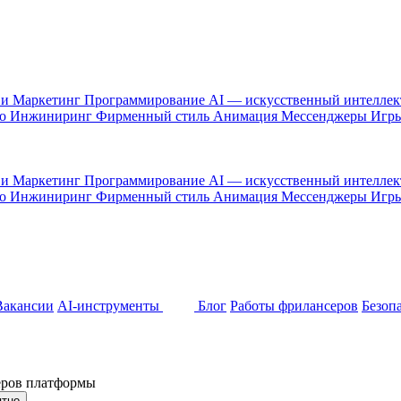
 и Маркетинг
Программирование
AI — искусственный интелле
то
Инжиниринг
Фирменный стиль
Анимация
Мессенджеры
Игр
 и Маркетинг
Программирование
AI — искусственный интелле
то
Инжиниринг
Фирменный стиль
Анимация
Мессенджеры
Игр
Вакансии
AI-инструменты
Блог
Работы фрилансеров
Безоп
неров платформы
ятно