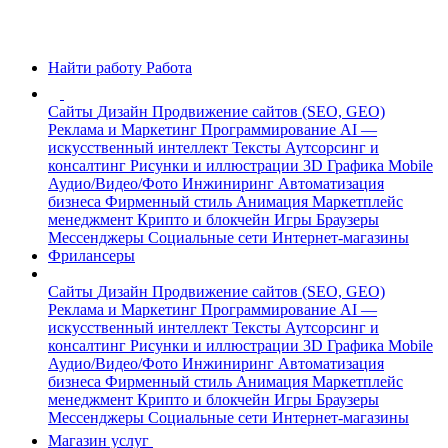
Найти работу
Работа
Сайты
Дизайн
Продвижение сайтов (SEO, GEO)
Реклама и Маркетинг
Программирование
AI —
искусственный интеллект
Тексты
Аутсорсинг и
консалтинг
Рисунки и иллюстрации
3D Графика
Mobile
Аудио/Видео/Фото
Инжиниринг
Автоматизация
бизнеса
Фирменный стиль
Анимация
Маркетплейс
менеджмент
Крипто и блокчейн
Игры
Браузеры
Мессенджеры
Социальные сети
Интернет-магазины
Фрилансеры
Сайты
Дизайн
Продвижение сайтов (SEO, GEO)
Реклама и Маркетинг
Программирование
AI —
искусственный интеллект
Тексты
Аутсорсинг и
консалтинг
Рисунки и иллюстрации
3D Графика
Mobile
Аудио/Видео/Фото
Инжиниринг
Автоматизация
бизнеса
Фирменный стиль
Анимация
Маркетплейс
менеджмент
Крипто и блокчейн
Игры
Браузеры
Мессенджеры
Социальные сети
Интернет-магазины
Магазин услуг