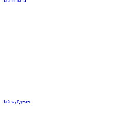
Чай тяньши
Чай жуйдемен