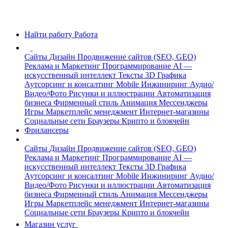
Найти работу
Работа
Сайты
Дизайн
Продвижение сайтов (SEO, GEO)
Реклама и Маркетинг
Программирование
AI —
искусственный интеллект
Тексты
3D Графика
Аутсорсинг и консалтинг
Mobile
Инжиниринг
Аудио/
Видео/Фото
Рисунки и иллюстрации
Автоматизация
бизнеса
Фирменный стиль
Анимация
Мессенджеры
Игры
Маркетплейс менеджмент
Интернет-магазины
Социальные сети
Браузеры
Крипто и блокчейн
Фрилансеры
Сайты
Дизайн
Продвижение сайтов (SEO, GEO)
Реклама и Маркетинг
Программирование
AI —
искусственный интеллект
Тексты
3D Графика
Аутсорсинг и консалтинг
Mobile
Инжиниринг
Аудио/
Видео/Фото
Рисунки и иллюстрации
Автоматизация
бизнеса
Фирменный стиль
Анимация
Мессенджеры
Игры
Маркетплейс менеджмент
Интернет-магазины
Социальные сети
Браузеры
Крипто и блокчейн
Магазин услуг