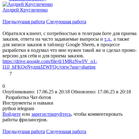
Андрей Кругличенко
Предыдущая работа
Следующая работа
Обратился клиент, с потребностью в телеграм боте для приема
заказов, ответа на часто задаваемые выпросы и
т.д.,
а также
для записи заказов в таблицу Google Sheets, в процессе
разработки я подумал что мне нужен такой же и сделал промо-
версию для себя и для приема заказов.
https://drive.google.com/file/d/1MRzNw0V_o1-
I1lJ_hFKQeNyzmiJZWFQc/view?usp=sharing
7
0
Опубликовано: 17.06.25 в 20:18
Обновлено: 17.06.25 в 20:18
Разработка Чат-ботов
Инструменты и навыки
python
telegram
Войдите
или
зарегистрируйтесь
, чтобы комментировать
работы фрилансеров.
Предыдущая работа
Следующая работа