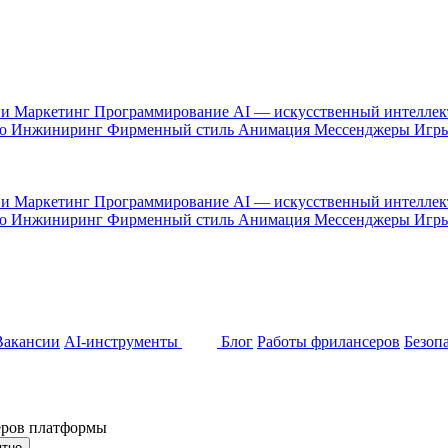
 и Маркетинг
Программирование
AI — искусственный интелле
то
Инжиниринг
Фирменный стиль
Анимация
Мессенджеры
Игр
 и Маркетинг
Программирование
AI — искусственный интелле
то
Инжиниринг
Фирменный стиль
Анимация
Мессенджеры
Игр
Вакансии
AI-инструменты
Блог
Работы фрилансеров
Безоп
неров платформы
ятно