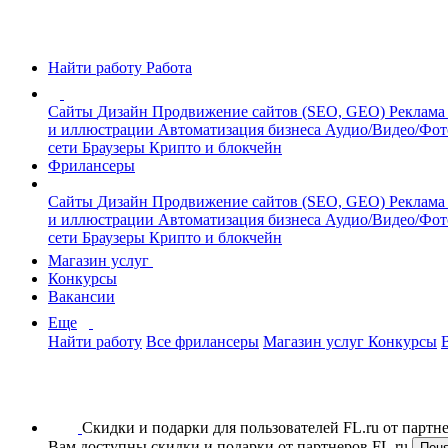
Найти работу
Работа
Сайты
Дизайн
Продвижение сайтов (SEO, GEO)
Реклама
и иллюстрации
Автоматизация бизнеса
Аудио/Видео/Фо
сети
Браузеры
Крипто и блокчейн
Фрилансеры
Сайты
Дизайн
Продвижение сайтов (SEO, GEO)
Реклама
и иллюстрации
Автоматизация бизнеса
Аудио/Видео/Фо
сети
Браузеры
Крипто и блокчейн
Магазин услуг
Конкурсы
Вакансии
Еще
Найти работу
Все фрилансеры
Магазин услуг
Конкурсы
Скидки и подарки для пользователей FL.ru от парт
Вам доступны скидки и подарки от партнеров FL.ru
Пон