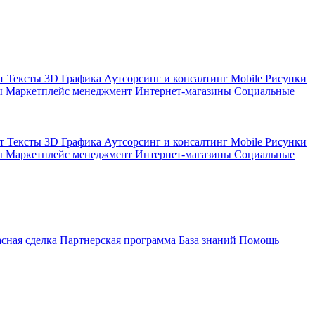
кт
Тексты
3D Графика
Аутсорсинг и консалтинг
Mobile
Рисунки
ы
Маркетплейс менеджмент
Интернет-магазины
Социальные
кт
Тексты
3D Графика
Аутсорсинг и консалтинг
Mobile
Рисунки
ы
Маркетплейс менеджмент
Интернет-магазины
Социальные
асная сделка
Партнерская программа
База знаний
Помощь