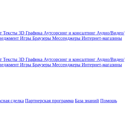
кт
Тексты
3D Графика
Аутсорсинг и консалтинг
Аудио/Видео/
енеджмент
Игры
Браузеры
Мессенджеры
Интернет-магазины
кт
Тексты
3D Графика
Аутсорсинг и консалтинг
Аудио/Видео/
енеджмент
Игры
Браузеры
Мессенджеры
Интернет-магазины
асная сделка
Партнерская программа
База знаний
Помощь