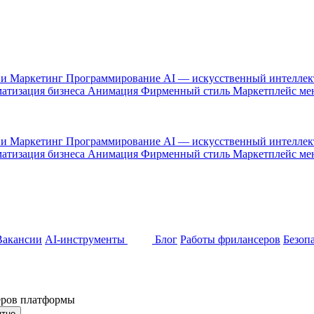
 и Маркетинг
Программирование
AI — искусственный интелле
атизация бизнеса
Анимация
Фирменный стиль
Маркетплейс м
 и Маркетинг
Программирование
AI — искусственный интелле
атизация бизнеса
Анимация
Фирменный стиль
Маркетплейс м
Вакансии
AI-инструменты
Блог
Работы фрилансеров
Безоп
неров платформы
ятно