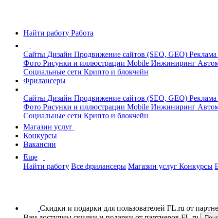
Найти работу
Работа
Сайты
Дизайн
Продвижение сайтов (SEO, GEO)
Реклама
Фото
Рисунки и иллюстрации
Mobile
Инжиниринг
Автом
Социальные сети
Крипто и блокчейн
Фрилансеры
Сайты
Дизайн
Продвижение сайтов (SEO, GEO)
Реклама
Фото
Рисунки и иллюстрации
Mobile
Инжиниринг
Автом
Социальные сети
Крипто и блокчейн
Магазин услуг
Конкурсы
Вакансии
Еще
Найти работу
Все фрилансеры
Магазин услуг
Конкурсы
Скидки и подарки для пользователей FL.ru от парт
Вам доступны скидки и подарки от партнеров FL.ru
Пон