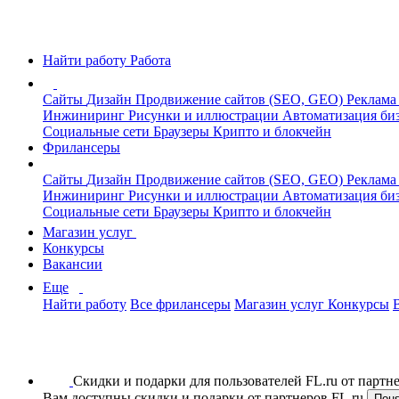
Найти работу
Работа
Сайты
Дизайн
Продвижение сайтов (SEO, GEO)
Реклама
Инжиниринг
Рисунки и иллюстрации
Автоматизация би
Социальные сети
Браузеры
Крипто и блокчейн
Фрилансеры
Сайты
Дизайн
Продвижение сайтов (SEO, GEO)
Реклама
Инжиниринг
Рисунки и иллюстрации
Автоматизация би
Социальные сети
Браузеры
Крипто и блокчейн
Магазин услуг
Конкурсы
Вакансии
Еще
Найти работу
Все фрилансеры
Магазин услуг
Конкурсы
Скидки и подарки для пользователей FL.ru от парт
Вам доступны скидки и подарки от партнеров FL.ru
Пон