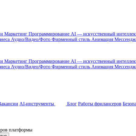
 и Маркетинг
Программирование
AI — искусственный интелле
знеса
Аудио/Видео/Фото
Фирменный стиль
Анимация
Мессенд
 и Маркетинг
Программирование
AI — искусственный интелле
знеса
Аудио/Видео/Фото
Фирменный стиль
Анимация
Мессенд
Вакансии
AI-инструменты
Блог
Работы фрилансеров
Безоп
неров платформы
ятно