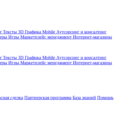
кт
Тексты
3D Графика
Mobile
Аутсорсинг и консалтинг
жеры
Игры
Маркетплейс менеджмент
Интернет-магазины
кт
Тексты
3D Графика
Mobile
Аутсорсинг и консалтинг
жеры
Игры
Маркетплейс менеджмент
Интернет-магазины
асная сделка
Партнерская программа
База знаний
Помощь