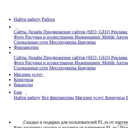
Найти работу
Работа
Сайты
Дизайн
Продвижение сайтов (SEO, GEO)
Реклама
Фото
Рисунки и иллюстрации
Инжиниринг
Mobile
Автом
Социальные сети
Мессенджеры
Браузеры
Фрилансеры
Сайты
Дизайн
Продвижение сайтов (SEO, GEO)
Реклама
Фото
Рисунки и иллюстрации
Инжиниринг
Mobile
Автом
Социальные сети
Мессенджеры
Браузеры
Магазин услуг
Конкурсы
Вакансии
Еще
Найти работу
Все фрилансеры
Магазин услуг
Конкурсы
Скидки и подарки для пользователей FL.ru от парт
Вам доступны скидки и подарки от партнеров FL.ru
Пон