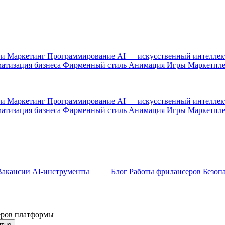
 и Маркетинг
Программирование
AI — искусственный интелле
атизация бизнеса
Фирменный стиль
Анимация
Игры
Маркетпл
 и Маркетинг
Программирование
AI — искусственный интелле
атизация бизнеса
Фирменный стиль
Анимация
Игры
Маркетпл
Вакансии
AI-инструменты
Блог
Работы фрилансеров
Безоп
неров платформы
ятно