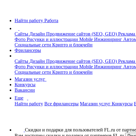
Найти работу
Работа
Сайты
Дизайн
Продвижение сайтов (SEO, GEO)
Реклама
Фото
Рисунки и иллюстрации
Mobile
Инжиниринг
Автом
Социальные сети
Крипто и блокчейн
Фрилансеры
Сайты
Дизайн
Продвижение сайтов (SEO, GEO)
Реклама
Фото
Рисунки и иллюстрации
Mobile
Инжиниринг
Автом
Социальные сети
Крипто и блокчейн
Магазин услуг
Конкурсы
Вакансии
Еще
Найти работу
Все фрилансеры
Магазин услуг
Конкурсы
Скидки и подарки для пользователей FL.ru от парт
Вам доступны скидки и подарки от партнеров FL.ru
Пон