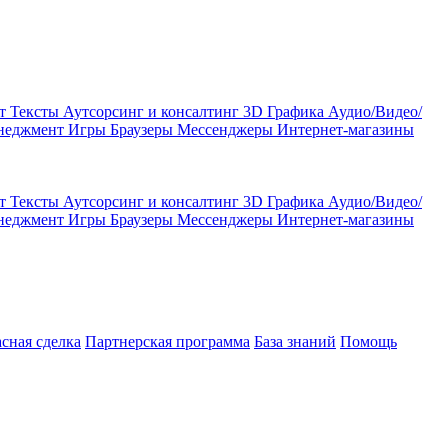
кт
Тексты
Аутсорсинг и консалтинг
3D Графика
Аудио/Видео/
енеджмент
Игры
Браузеры
Мессенджеры
Интернет-магазины
кт
Тексты
Аутсорсинг и консалтинг
3D Графика
Аудио/Видео/
енеджмент
Игры
Браузеры
Мессенджеры
Интернет-магазины
асная сделка
Партнерская программа
База знаний
Помощь