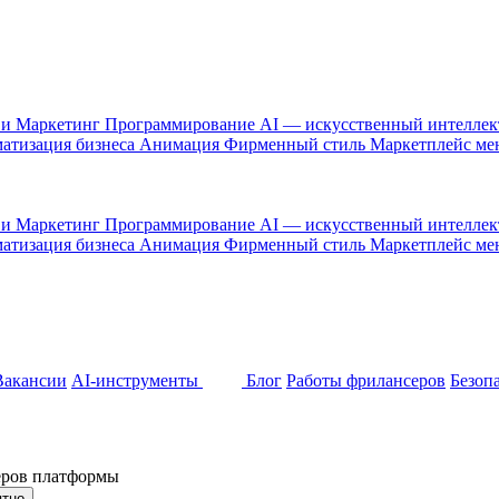
 и Маркетинг
Программирование
AI — искусственный интелле
атизация бизнеса
Анимация
Фирменный стиль
Маркетплейс м
 и Маркетинг
Программирование
AI — искусственный интелле
атизация бизнеса
Анимация
Фирменный стиль
Маркетплейс м
Вакансии
AI-инструменты
Блог
Работы фрилансеров
Безоп
неров платформы
ятно