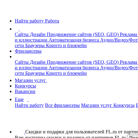
Найти работу
Работа
Сайты
Дизайн
Продвижение сайтов (SEO, GEO)
Реклама
и иллюстрации
Автоматизация бизнеса
Аудио/Видео/Фо
сети
Браузеры
Крипто и блокчейн
Фрилансеры
Сайты
Дизайн
Продвижение сайтов (SEO, GEO)
Реклама
и иллюстрации
Автоматизация бизнеса
Аудио/Видео/Фо
сети
Браузеры
Крипто и блокчейн
Магазин услуг
Конкурсы
Вакансии
Еще
Найти работу
Все фрилансеры
Магазин услуг
Конкурсы
Скидки и подарки для пользователей FL.ru от парт
Вам доступны скидки и подарки от партнеров FL.ru
Пон