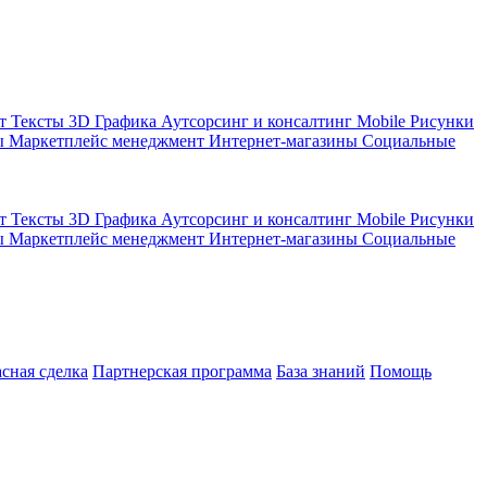
кт
Тексты
3D Графика
Аутсорсинг и консалтинг
Mobile
Рисунки
ы
Маркетплейс менеджмент
Интернет-магазины
Социальные
кт
Тексты
3D Графика
Аутсорсинг и консалтинг
Mobile
Рисунки
ы
Маркетплейс менеджмент
Интернет-магазины
Социальные
асная сделка
Партнерская программа
База знаний
Помощь