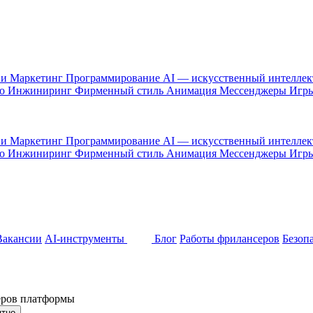
 и Маркетинг
Программирование
AI — искусственный интелле
то
Инжиниринг
Фирменный стиль
Анимация
Мессенджеры
Игр
 и Маркетинг
Программирование
AI — искусственный интелле
то
Инжиниринг
Фирменный стиль
Анимация
Мессенджеры
Игр
Вакансии
AI-инструменты
Блог
Работы фрилансеров
Безоп
неров платформы
ятно