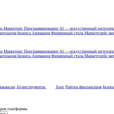
 и Маркетинг
Программирование
AI — искусственный интелле
атизация бизнеса
Анимация
Фирменный стиль
Маркетплейс м
 и Маркетинг
Программирование
AI — искусственный интелле
атизация бизнеса
Анимация
Фирменный стиль
Маркетплейс м
Вакансии
AI-инструменты
Блог
Работы фрилансеров
Безоп
неров платформы
ятно