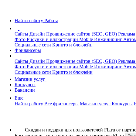
Найти работу
Работа
Сайты
Дизайн
Продвижение сайтов (SEO, GEO)
Реклама
Фото
Рисунки и иллюстрации
Mobile
Инжиниринг
Автом
Социальные сети
Крипто и блокчейн
Фрилансеры
Сайты
Дизайн
Продвижение сайтов (SEO, GEO)
Реклама
Фото
Рисунки и иллюстрации
Mobile
Инжиниринг
Автом
Социальные сети
Крипто и блокчейн
Магазин услуг
Конкурсы
Вакансии
Еще
Найти работу
Все фрилансеры
Магазин услуг
Конкурсы
Скидки и подарки для пользователей FL.ru от парт
Вам доступны скидки и подарки от партнеров FL.ru
Пон