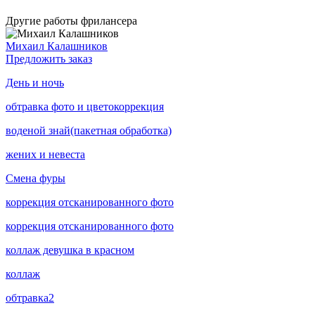
Другие работы фрилансера
Михаил Калашников
Предложить заказ
День и ночь
обтравка фото и цветокоррекция
воденой знай(пакетная обработка)
жених и невеста
Смена фуры
коррекция отсканированного фото
коррекция отсканированного фото
коллаж девушка в красном
коллаж
обтравка2