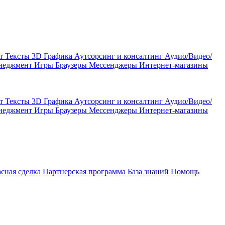
кт
Тексты
3D Графика
Аутсорсинг и консалтинг
Аудио/Видео/
енеджмент
Игры
Браузеры
Мессенджеры
Интернет-магазины
кт
Тексты
3D Графика
Аутсорсинг и консалтинг
Аудио/Видео/
енеджмент
Игры
Браузеры
Мессенджеры
Интернет-магазины
асная сделка
Партнерская программа
База знаний
Помощь