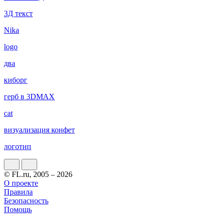
3Д текст
Nika
logo
два
киборг
герб в 3DMAX
cat
визуализация конфет
логотип
© FL.ru, 2005 – 2026
О проекте
Правила
Безопасность
Помощь